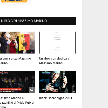
IL BLOG DI MASSIMO MARINO
ei anni senza Massimo
Un libro con dedica a
arino
Massimo Marino
assimo Marino e I
Black Oscar night 2001
azzanikki al Pride Pub di
oma