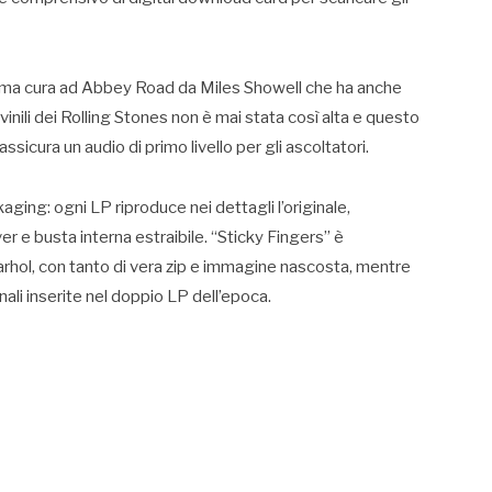
sima cura ad Abbey Road da Miles Showell che ha anche
i vinili dei Rolling Stones non è mai stata così alta e questo
icura un audio di primo livello per gli ascoltatori.
ging: ogni LP riproduce nei dettagli l’originale,
 e busta interna estraibile. “Sticky Fingers” è
ol, con tanto di vera zip e immagine nascosta, mentre
nali inserite nel doppio LP dell’epoca.