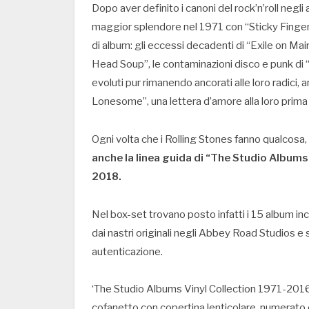
Dopo aver definito i canoni del rock’n’roll negli
maggior splendore nel 1971 con “Sticky Fingers
di album: gli eccessi decadenti di “Exile on M
Head Soup”, le contaminazioni disco e punk di 
evoluti pur rimanendo ancorati alle loro radici, 
Lonesome”, una lettera d’amore alla loro prima f
Ogni volta che i Rolling Stones fanno qualcosa, 
anche la linea guida di “The Studio Albums 
2018.
Nel box-set trovano posto infatti i 15 album inc
dai nastri originali negli Abbey Road Studios e 
autenticazione.
‘The Studio Albums Vinyl Collection 1971-2016
cofanetto con copertina lenticolare, numerato 