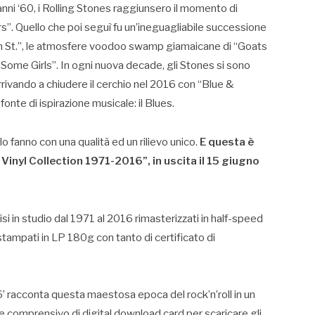
 anni ‘60, i Rolling Stones raggiunsero il momento di
”. Quello che poi seguì fu un’ineguagliabile successione
ain St.”, le atmosfere voodoo swamp giamaicane di “Goats
“Some Girls”. In ogni nuova decade, gli Stones si sono
arrivando a chiudere il cerchio nel 2016 con “Blue &
onte di ispirazione musicale: il Blues.
lo fanno con una qualità ed un rilievo unico.
E questa è
Vinyl Collection 1971-2016”, in uscita il 15 giugno
isi in studio dal 1971 al 2016 rimasterizzati in half-speed
stampati in LP 180g con tanto di certificato di
’ racconta questa maestosa epoca del rock’n’roll in un
e comprensivo di digital download card per scaricare gli