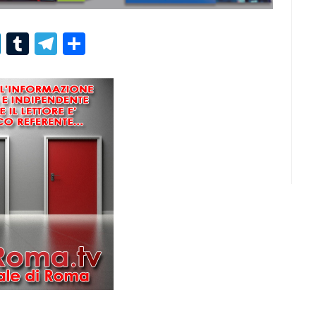
r
er
nterest
LinkedIn
Tumblr
Telegram
Condividi