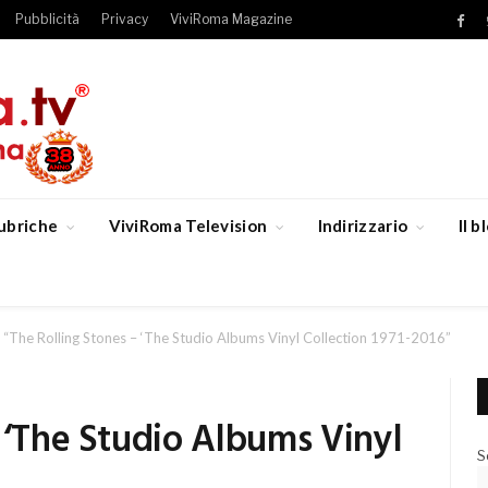
Pubblicità
Privacy
ViviRoma Magazine
Fac
ubriche
ViviRoma Television
Indirizzario
Il 
“The Rolling Stones – ‘The Studio Albums Vinyl Collection 1971-2016”
 ‘The Studio Albums Vinyl
S