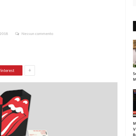
 2018
Nessun commento
+
interest
S
M
M
V
R