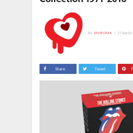
By
VIVIROMA
27 Aprile
Share
Tweet
P