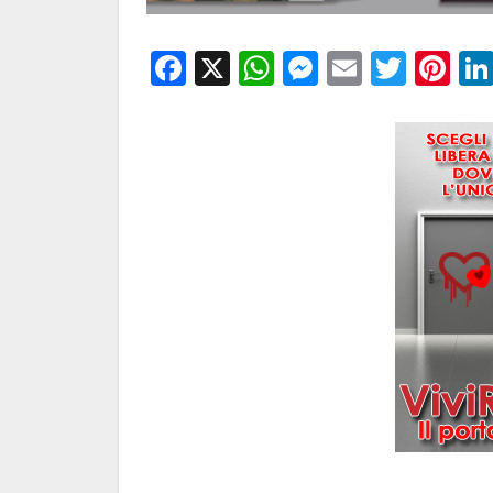
Facebook
X
WhatsApp
Messenge
Email
Twitt
Pi