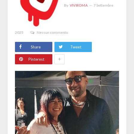
By
VIVIROMA
7 Settembre
2025
Nessun commento
Share
Tweet
+
Pinterest