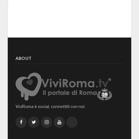
ABOUT
ViviRoma è social, connettiti con noi:
Facebook
Twitter
Instagram
YouTube
TikTok