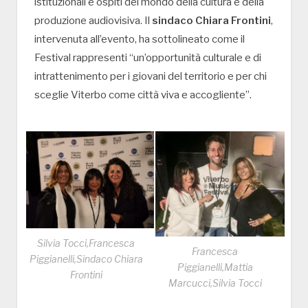
istituzionali e ospiti del mondo della cultura e della
produzione audiovisiva. Il
sindaco Chiara Frontini
,
intervenuta all’evento, ha sottolineato come il
Festival rappresenti “un’opportunità culturale e di
intrattenimento per i giovani del territorio e per chi
sceglie Viterbo come città viva e accogliente”.
Silvia Tocci,Francesca
Francesca
Piggianelli,Sindaco Chiara
Piggianelli,Mattia
Frontini
Marcucci,Silvia Tocci