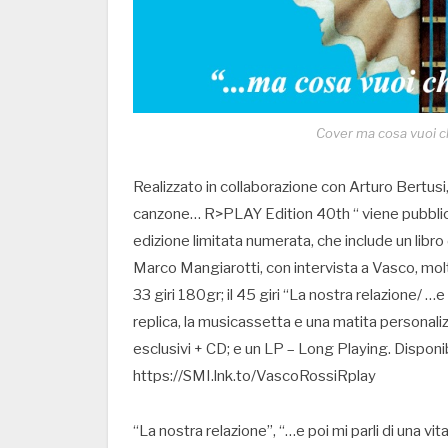
Cover ma cosa vuoi c
Realizzato in collaborazione con Arturo Bertusi
canzone… R>PLAY Edition 40th “ viene pubblicat
edizione limitata numerata, che include un libro 
Marco Mangiarotti, con intervista a Vasco, molte
33 giri 180gr; il 45 giri “La nostra relazione/ …e 
replica, la musicassetta e una matita personal
esclusivi + CD; e un LP – Long Playing. Disponibi
https://SMI.lnk.to/VascoRossiRplay
“La nostra relazione”, “…e poi mi parli di una vit