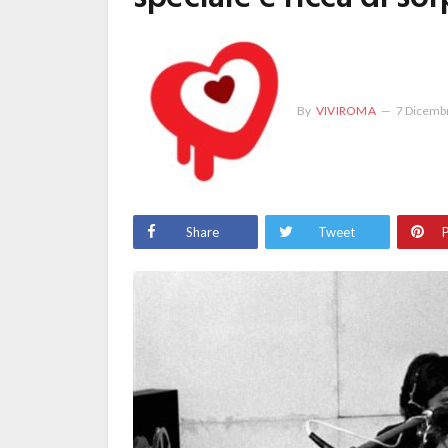
By
VIVIROMA
7 Dicemb
Share
Tweet
P