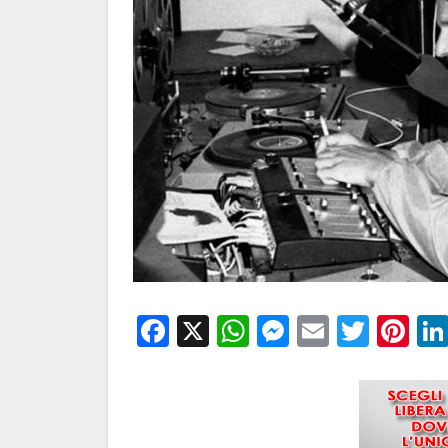
Facebook
X
WhatsApp
Messenge
Email
Twitt
Pi