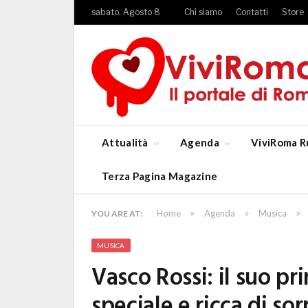
sabato, Agosto 8
Chi siamo
Contatti
Store
Attualità
Agenda
ViviRoma R
Terza Pagina Magazine
»
»
»
Home
Agenda
Musica
YOU ARE AT:
MUSICA
Vasco Rossi: il suo p
speciale e ricca di so