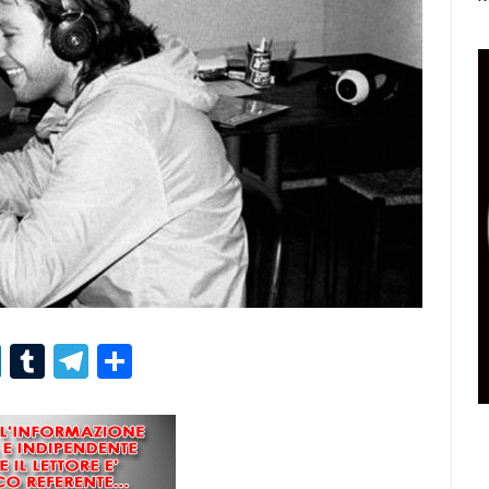
r
er
nterest
LinkedIn
Tumblr
Telegram
Condividi