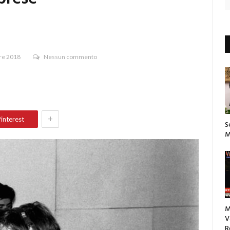
re 2018
Nessun commento
+
interest
S
M
M
V
R