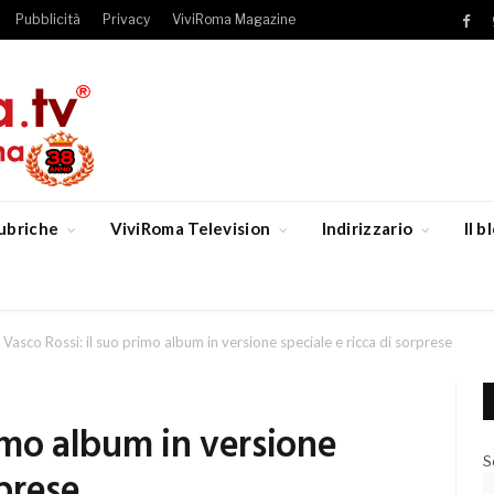
Pubblicità
Privacy
ViviRoma Magazine
Fac
ubriche
ViviRoma Television
Indirizzario
Il 
Vasco Rossi: il suo primo album in versione speciale e ricca di sorprese
rimo album in versione
S
rprese