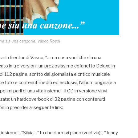
he sia una canzone. Vasco Rossi
, art director di Vasco, “…ma cosa vuoi che sia una
o in tre versioni: un preziosissimo cofanetto Deluxe in
di 112 pagine, scritto dal giornalista e critico musicale
 foto e contenuti inediti ed esclusivi, l’album originale a
poi mi parli di una vita insieme”, il CD in versione vinyl
izzata; un hardcoverbook di 32 pagine con contenuti
li in preorder al seguente link:
a insieme”, “Silvia”, “Tu che dormivi piano (volò via)”, “Jenny