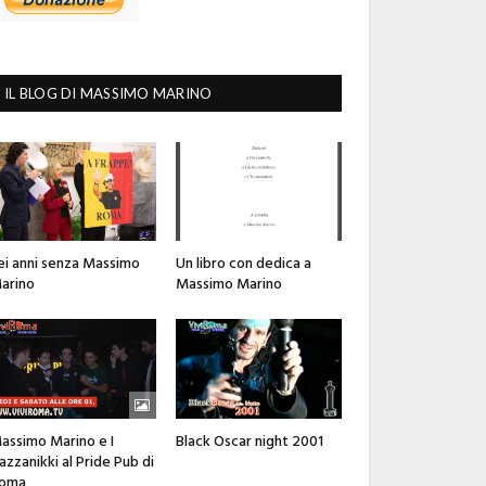
IL BLOG DI MASSIMO MARINO
ei anni senza Massimo
Un libro con dedica a
arino
Massimo Marino
assimo Marino e I
Black Oscar night 2001
azzanikki al Pride Pub di
oma