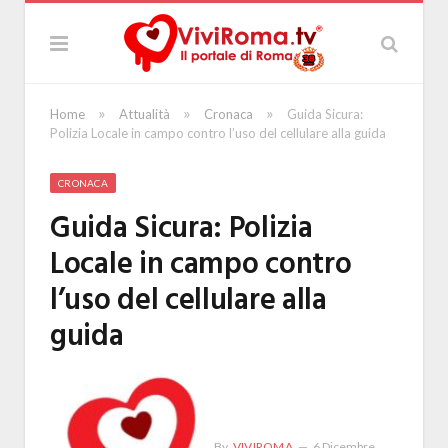
»
»
»
Home
Attualità
Cronaca
Guida Sicura:
Polizia Locale in campo contro l’uso del cellulare alla guida
CRONACA
Guida Sicura: Polizia
Locale in campo contro
l’uso del cellulare alla
guida
By
VIVIROMA
6 Dicembre