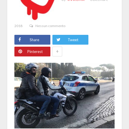
2018
Nessun commento
Share
Tweet
+
Pinterest