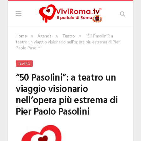
»
»
»
Home
Agenda
Teatro
“50 Pasolini”: a
teatro un viaggio visionario nell’opera più estrema di Pier
Paolo Pasolini
TEATRO
“50 Pasolini”: a teatro un
viaggio visionario
nell’opera più estrema di
Pier Paolo Pasolini