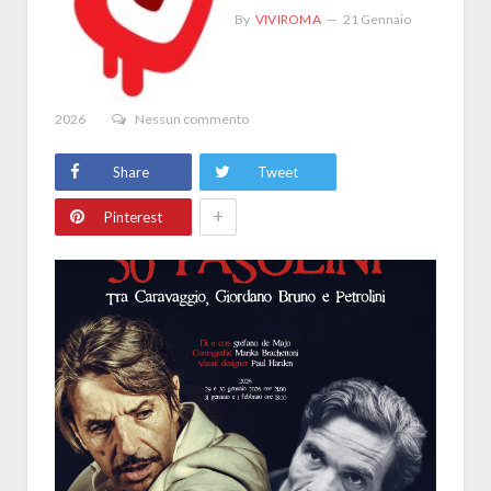
By
VIVIROMA
21 Gennaio
2026
Nessun commento
Share
Tweet
+
Pinterest