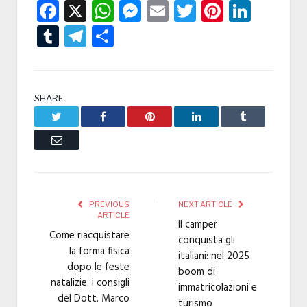
Facebook
X
WhatsApp
Messenger
Email
Twitter
Pintere
Linke
Tumblr
Telegram
Condividi
SHARE.
Twitter
Facebook
Pinterest
LinkedIn
Tumblr
Email
PREVIOUS
NEXT ARTICLE
ARTICLE
Il camper
Come riacquistare
conquista gli
la forma fisica
italiani: nel 2025
dopo le feste
boom di
natalizie: i consigli
immatricolazioni e
del Dott. Marco
turismo