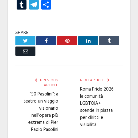
Tumblr
Telegram
Condividi
SHARE.
Twitter
Facebook
Pinterest
LinkedIn
Tumblr
Email
PREVIOUS
NEXT ARTICLE
ARTICLE
Roma Pride 2026:
“50 Pasolini”: a
la comunità
teatro un viaggio
LGBTQIA+
visionario
scende in piazza
nell’opera più
per diritti e
estrema di Pier
visibilità
Paolo Pasolini