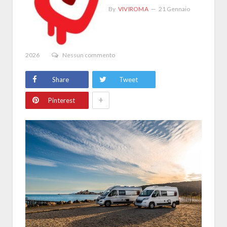
By
VIVIROMA
21 Gennaio
2026
Nessun commento
Share
Tweet
+
Pinterest