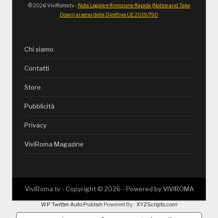
© 2026 ViviRoma.tv -
Nota Legale e Rimozione Rapida (Notice and Take
Down) ai sensi della Direttiva UE 2019/790
Chi siamo
Contatti
Store
Pubblicità
Privacy
ViviRoma Magazine
ViviRoma.tv - Copyright ©
2026
- Powered by
VIVIROMA
WP Twitter Auto Publish
Powered By :
XYZScripts.com