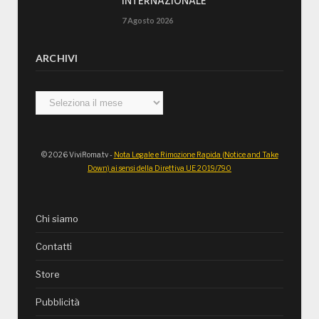
INTERNAZIONALE”
7 Agosto 2026
ARCHIVI
Archivi
© 2026 ViviRoma.tv -
Nota Legale e Rimozione Rapida (Notice and Take
Down) ai sensi della Direttiva UE 2019/790
Chi siamo
Contatti
Store
Pubblicità