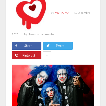
By
VIVIROMA
12 Dicembre
2025
Nessun commento
Share
Tweet
+
Pinterest