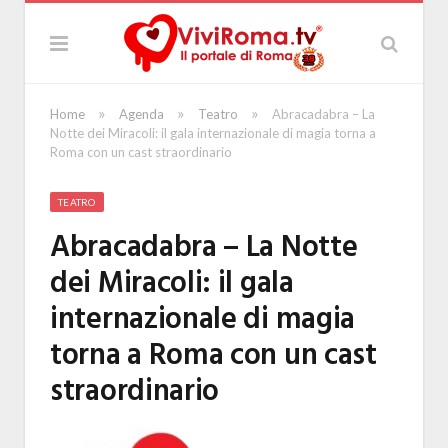
»
»
»
Home
Agenda
Teatro
Abracadabra – La
Notte dei Miracoli: il gala internazionale di magia torna a
Roma con un cast straordinario
TEATRO
Abracadabra – La Notte
dei Miracoli: il gala
internazionale di magia
torna a Roma con un cast
straordinario