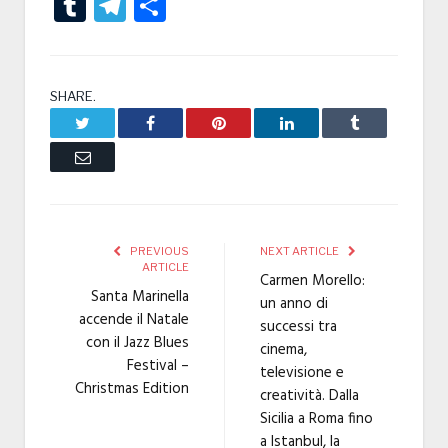
Tumblr
Telegram
Condividi
SHARE.
Twitter
Facebook
Pinterest
LinkedIn
Tumblr
Email
PREVIOUS
NEXT ARTICLE
ARTICLE
Carmen Morello:
Santa Marinella
un anno di
accende il Natale
successi tra
con il Jazz Blues
cinema,
Festival –
televisione e
Christmas Edition
creatività. Dalla
Sicilia a Roma fino
a Istanbul, la