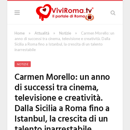
»
»
»
Home
Attualità
Notizie
Carmen Morello: un
anno di successi tra cinema, televisione e creatività. Dalla
Sicilia a Roma fino a Istanbul, la crescita di un talento
inarrestabile
NOTIZIE
Carmen Morello: un anno
di successi tra cinema,
televisione e creatività.
Dalla Sicilia a Roma fino a
Istanbul, la crescita di un
talento inarrestabile