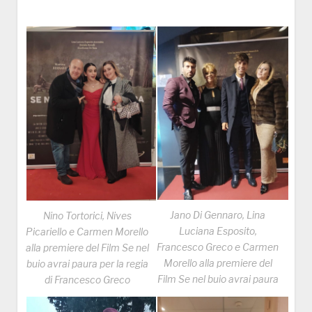
Jano Di Gennaro, Lina
Nino Tortorici, Nives
Luciana Esposito,
Picariello e Carmen Morello
Francesco Greco e Carmen
alla premiere del Film Se nel
Morello alla premiere del
buio avrai paura per la regia
Film Se nel buio avrai paura
di Francesco Greco