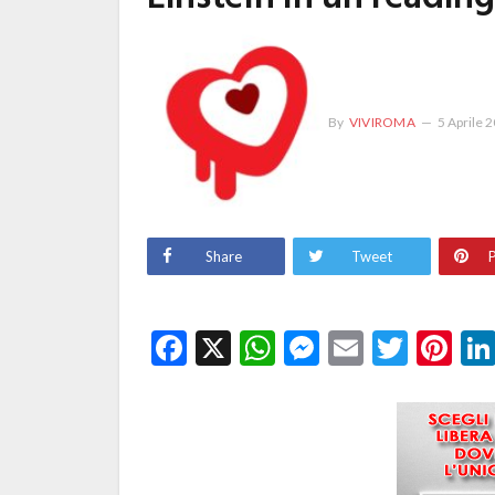
By
VIVIROMA
5 Aprile 
Share
Tweet
P
Facebook
X
WhatsApp
Messenge
Email
Twitt
Pi