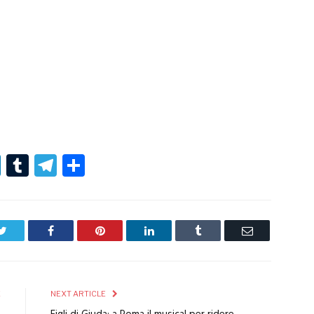
r
er
nterest
LinkedIn
Tumblr
Telegram
Condividi
Twitter
Facebook
Pinterest
LinkedIn
Tumblr
Email
E
NEXT ARTICLE