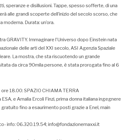
ti, speranze e disillusioni. Tappe, spesso sofferte, di una
rà alle grandi scoperte dell’inizio del secolo scorso, che
a moderna. Durata: un’ora.
ostra GRAVITY. Immaginare l’Universo dopo Einstein nata
azionale delle arti del XXI secolo, ASI Agenzia Spaziale
cleare. La mostra, che sta riscuotendo un grande
sitata da circa 90mila persone, è stata prorogata fino al 6
lle ore 18.00: SPAZIO CHIAMA TERRA
 ESA, e Amalia Ercoli Finzi, prima donna italiana ingegnere
gratuito fino a esaurimento posti grazie a Enel, main
co- info: 06.320.19.54; info@fondazionemaxxi.it