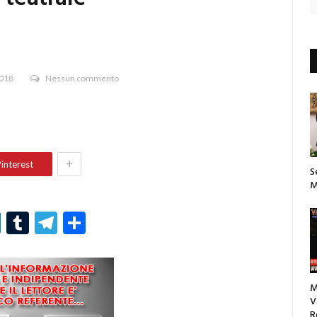
2018
Nessun commento
+
interest
S
M
r
er
nterest
LinkedIn
Tumblr
Telegram
Condividi
M
V
R