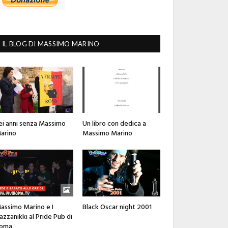
IL BLOG DI MASSIMO MARINO
ei anni senza Massimo
Un libro con dedica a
arino
Massimo Marino
assimo Marino e I
Black Oscar night 2001
azzanikki al Pride Pub di
oma