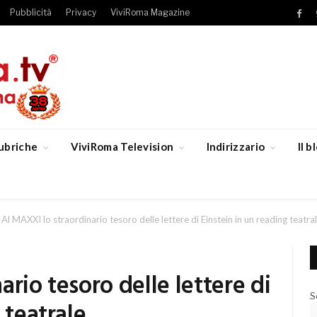
Pubblicità
Privacy
ViviRoma Magazine
Fac
ubriche
ViviRoma Television
Indirizzario
Il 
Al MAXXI lo straordinario tesoro delle lettere di Einstein in un reading teatra
rio tesoro delle lettere di
S
 teatrale