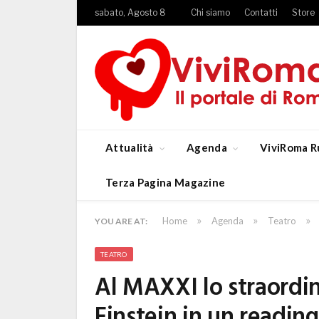
sabato, Agosto 8
Chi siamo
Contatti
Store
Attualità
Agenda
ViviRoma R
Terza Pagina Magazine
»
»
»
Home
Agenda
Teatro
YOU ARE AT:
TEATRO
Al MAXXI lo straordina
Einstein in un reading