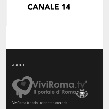
ABOUT
ViviRoma è social, connettiti con noi: