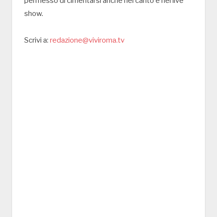
permesso di cimentarsi anche nel canto e nei live
show.
Scrivi a:
redazione@viviroma.tv