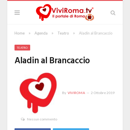
»
»
»
Home
Agenda
Teatro
Aladin al Brancaccio
TEATRO
Aladin al Brancaccio
By
VIVIROMA
2 Ottobre 2019
Nessun commento