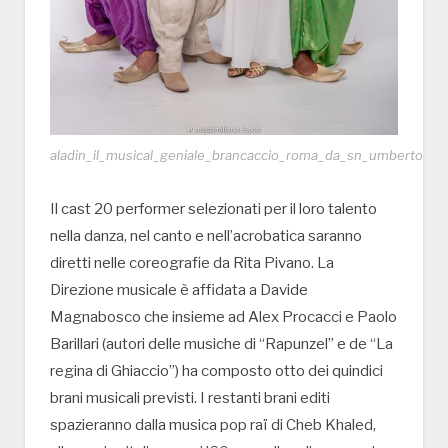
aladin_il_musical_geniale_brancaccio_roma_da_sn_umberto_not
Il cast 20 performer selezionati per il loro talento
nella danza, nel canto e nell’acrobatica saranno
diretti nelle coreografie da Rita Pivano. La
Direzione musicale è affidata a Davide
Magnabosco che insieme ad Alex Procacci e Paolo
Barillari (autori delle musiche di “Rapunzel” e de “La
regina di Ghiaccio”) ha composto otto dei quindici
brani musicali previsti. I restanti brani editi
spazieranno dalla musica pop raï di Cheb Khaled,