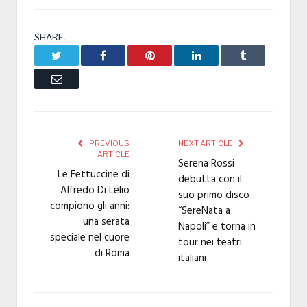
SHARE.
Twitter
Facebook
Pinterest
LinkedIn
Tumblr
Email
PREVIOUS
NEXT ARTICLE
ARTICLE
Serena Rossi
Le Fettuccine di
debutta con il
Alfredo Di Lelio
suo primo disco
compiono gli anni:
“SereNata a
una serata
Napoli” e torna in
speciale nel cuore
tour nei teatri
di Roma
italiani