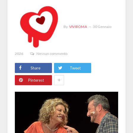
By
VIVIROMA
30 Gennaio
2026
Nessun commento
Share
Tweet
+
Pinterest