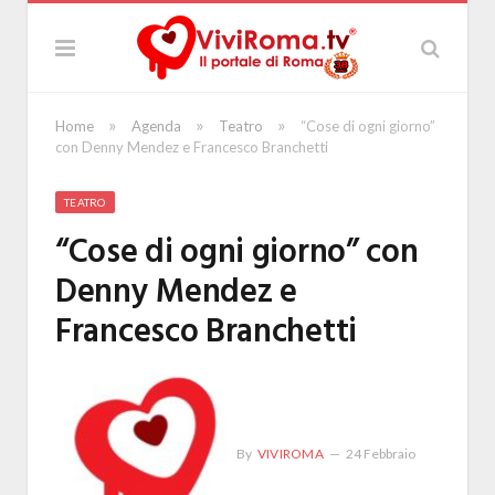
»
»
»
Home
Agenda
Teatro
“Cose di ogni giorno”
con Denny Mendez e Francesco Branchetti
TEATRO
“Cose di ogni giorno” con
Denny Mendez e
Francesco Branchetti
By
VIVIROMA
24 Febbraio