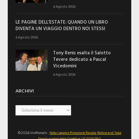
6 Agosto 2026
LE PAGINE DELL’ESTATE: QUANDO UN LIBRO
DIVENTA UN VIAGGIO DENTRO NOI STESSI
6 Agosto 2026
Tony Renis esalta il Salotto
Tevere dedicato a Pascal
Vicedomini
6 Agosto 2026
ARCHIVI
Archivi
© 2026 ViviRoma.tv -
Nota Legale e Rimozione Rapida (Notice and Take
Down) ai sensi della Direttiva UE 2019/790