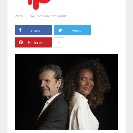
2023
Nessun commento
Share
Tweet
+
Pinterest