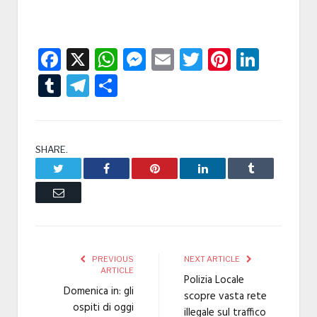
Facebook
X
WhatsApp
Messenger
Email
Twitter
Pintere
Linke
Tumblr
Telegram
Condividi
SHARE.
Twitter
Facebook
Pinterest
LinkedIn
Tumblr
Email
PREVIOUS
NEXT ARTICLE
ARTICLE
Polizia Locale
Domenica in: gli
scopre vasta rete
ospiti di oggi
illegale sul traffico