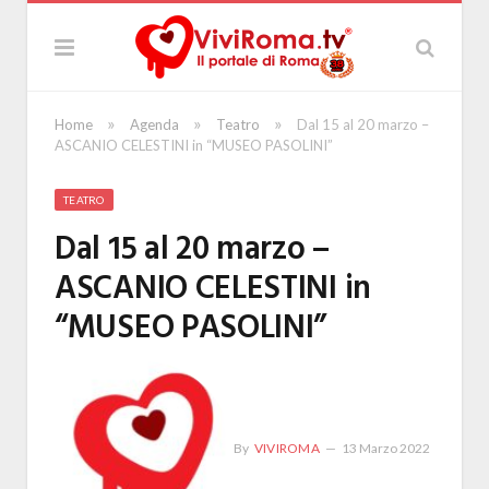
»
»
»
Home
Agenda
Teatro
Dal 15 al 20 marzo –
ASCANIO CELESTINI in “MUSEO PASOLINI”
TEATRO
Dal 15 al 20 marzo –
ASCANIO CELESTINI in
“MUSEO PASOLINI”
By
VIVIROMA
13 Marzo 2022