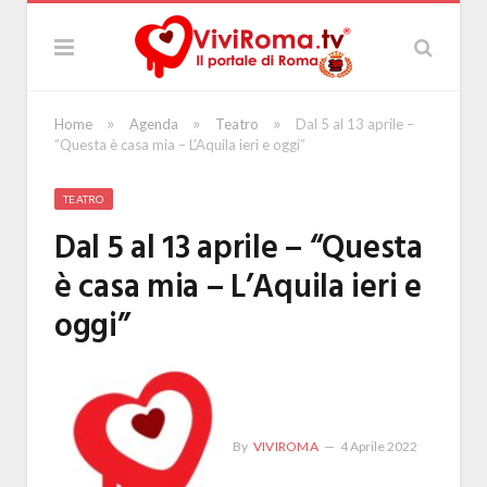
»
»
»
Home
Agenda
Teatro
Dal 5 al 13 aprile –
“Questa è casa mia – L’Aquila ieri e oggi”
TEATRO
Dal 5 al 13 aprile – “Questa
è casa mia – L’Aquila ieri e
oggi”
By
VIVIROMA
4 Aprile 2022