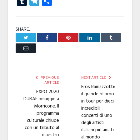
Tumblr
Telegram
Condividi
SHARE.
Twitter
Facebook
Pinterest
LinkedIn
Tumblr
Email
PREVIOUS
NEXT ARTICLE
ARTICLE
Eros Ramazzotti:
EXPO 2020
il grande ritorno
DUBAI: omaggio a
in tour per dieci
Morricone. Il
incredibili
programma
concerti di uno
culturale chiude
degli artisti
con un tributo al
italiani più amati
maestro
al mondo