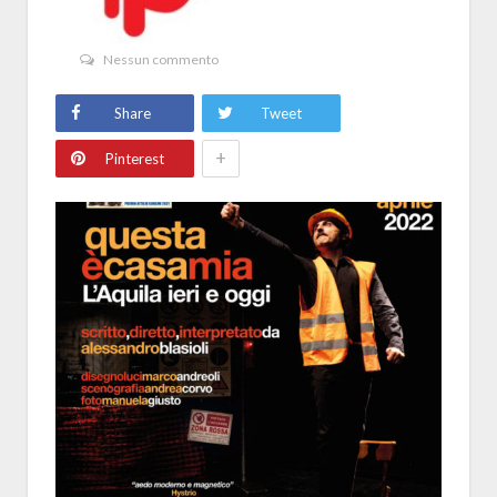
Nessun commento
Share
Tweet
+
Pinterest