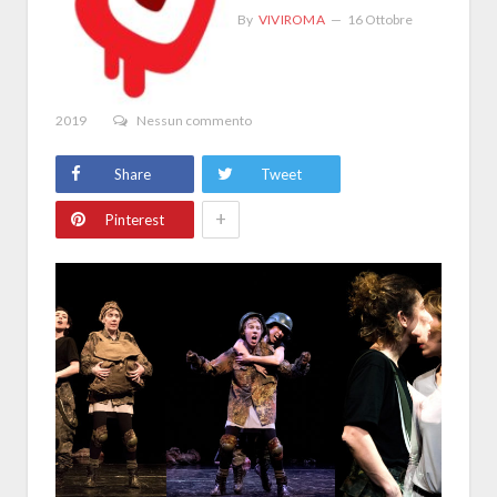
By
VIVIROMA
16 Ottobre
2019
Nessun commento
Share
Tweet
+
Pinterest