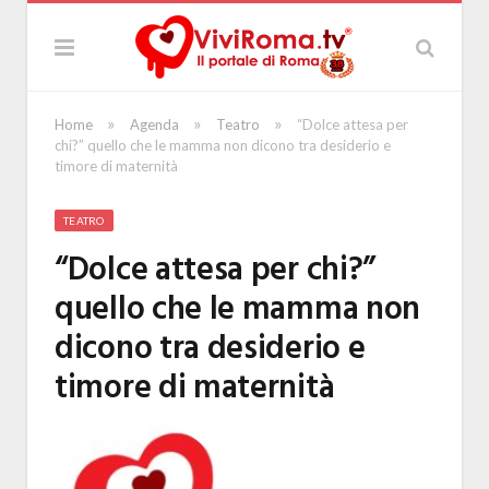
»
»
»
Home
Agenda
Teatro
“Dolce attesa per
chi?” quello che le mamma non dicono tra desiderio e
timore di maternità
TEATRO
“Dolce attesa per chi?”
quello che le mamma non
dicono tra desiderio e
timore di maternità