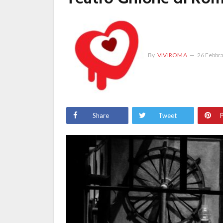
By
VIVIROMA
26 Febbr
Share
Tweet
P