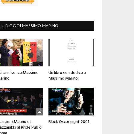
IL BLOG DI MASSIMO MARINO
ei anni senza Massimo
Un libro con dedica a
arino
Massimo Marino
assimo Marino e I
Black Oscar night 2001
azzanikki al Pride Pub di
oma