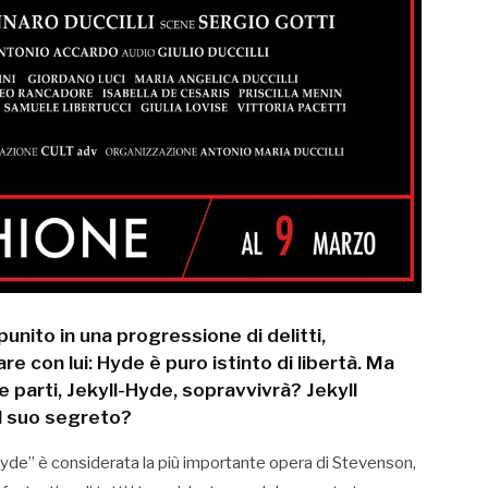
unito in una progressione di delitti,
 con lui: Hyde è puro istinto di libertà. Ma
e parti, Jekyll-Hyde, sopravvivrà? Jekyll
il suo segreto?
Hyde” è considerata la più importante opera di Stevenson,