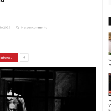
aio 2025
Nessun commento
+
interest
S
M
M
V
R