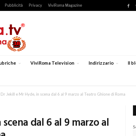
Pubblicità
Privacy
ViviRoma Magazine
Fac
ubriche
ViviRoma Television
Indirizzario
Il 
Dr Jekill e Mr Hyde, in scena dal 6 al 9 marzo al Teatro Ghione di Roma
n scena dal 6 al 9 marzo al
S
ma