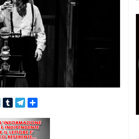
r
er
nterest
LinkedIn
Tumblr
Telegram
Condividi