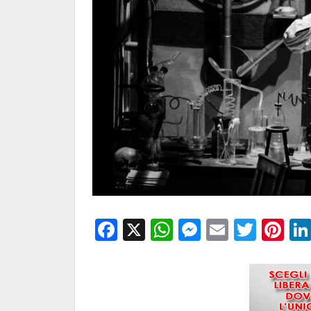
Facebook
X
WhatsApp
Messenge
Email
Twitt
Pi