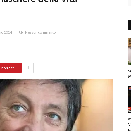
aio 2024
Nessun commento
+
interest
S
M
M
V
R