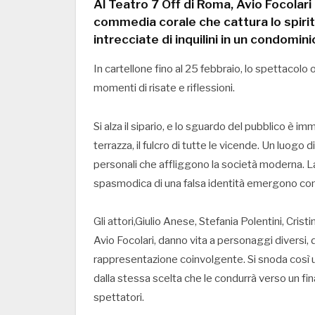
Al Teatro 7 Off di Roma, Avio Focolar
commedia corale che cattura lo spirit
intrecciate di inquilini in un condomin
In cartellone fino al 25 febbraio, lo spettacol
momenti di risate e riflessioni.
Si alza il sipario, e lo sguardo del pubblico è 
terrazza, il fulcro di tutte le vicende. Un luogo di 
personali che affliggono la società moderna. La 
spasmodica di una falsa identità emergono come
Gli attori,Giulio Anese, Stefania Polentini, Cri
Avio Focolari, danno vita a personaggi diversi, 
rappresentazione coinvolgente. Si snoda così u
dalla stessa scelta che le condurrà verso un fin
spettatori.