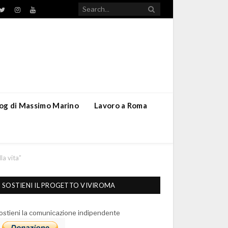
TikTok
ebook
Twitter
Instagram
YouTube
blog di Massimo Marino
Lavoro a Roma
la vita”
SOSTIENI IL PROGETTO VIVIROMA
ostieni la comunicazione indipendente