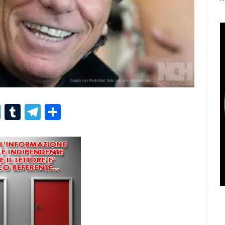
r
er
nterest
LinkedIn
Tumblr
Telegram
Condividi