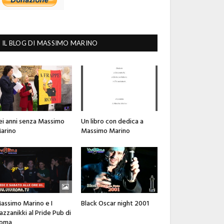
IL BLOG DI MASSIMO MARINO
ei anni senza Massimo
Un libro con dedica a
arino
Massimo Marino
assimo Marino e I
Black Oscar night 2001
azzanikki al Pride Pub di
oma