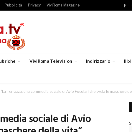
Pubblicità
Privacy
ViviRoma Magazine
Fac
ubriche
ViviRoma Television
Indirizzario
Il 
“La Terrazza: una commedia sociale di Avio Focolari che svela le maschere del
media sociale di Avio
S
maschere della vita”