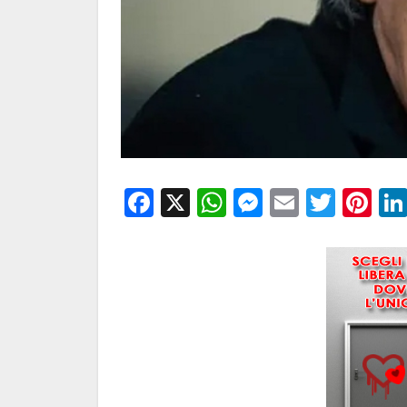
Facebook
X
WhatsApp
Messenge
Email
Twitt
Pi