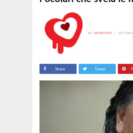
By
VIVIROMA
19 Febbr
Share
Tweet
P