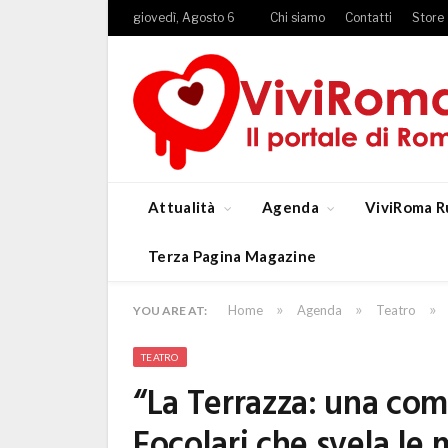
giovedì, Agosto 6
Chi siamo
Contatti
Store
Attualità
Agenda
ViviRoma R
Terza Pagina Magazine
»
»
»
Home
Agenda
Teatro
YOU ARE AT:
TEATRO
“La Terrazza: una com
Focolari che svela le 