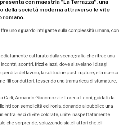
i presenta con maestria “La Terrazza”, una
o della società moderna attraverso le vite
io romano.
o offre uno sguardo intrigante sulla complessità umana, con
immediatamente catturato dalla scenografia che ritrae una
incontri, scontri, frizzi e lazzi, dove si svelano i disagi
perdita del lavoro, la solitudine post-rupture, e la ricerca
 fili conduttori, tessendo una trama ricca di sfumature.
stina Carli, Armando Giacomozzi e Lorena Leoni, guidati da
dipinti con semplicità ed ironia, donando al pubblico una
n entra-esci di vite colorate, unite inaspettatamente
ale che sorprende, spiazzando sia gli attori che gli