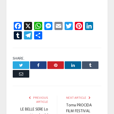
Facebook
X
WhatsApp
Messenger
Email
Twitter
Pintere
Linke
Tumblr
Telegram
Condividi
SHARE.
Twitter
Facebook
Pinterest
LinkedIn
Tumblr
Email
PREVIOUS
NEXT ARTICLE
ARTICLE
Torna PROCIDA
LE BELLE SERE Lo
FILM FESTIVAL