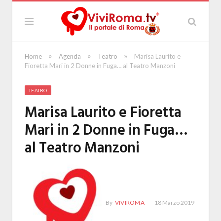
»
»
»
Home
Agenda
Teatro
Marisa Laurito e
Fioretta Mari in 2 Donne in Fuga… al Teatro Manzoni
TEATRO
Marisa Laurito e Fioretta
Mari in 2 Donne in Fuga…
al Teatro Manzoni
By
VIVIROMA
18 Marzo 2019