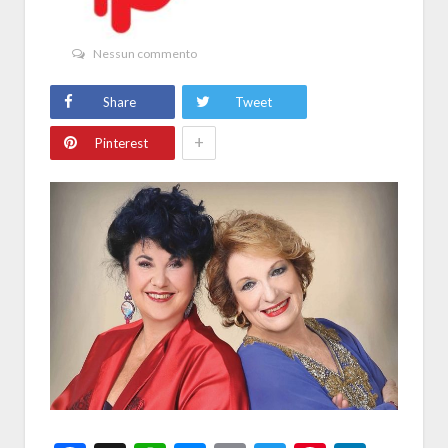
Nessun commento
Share
Tweet
+
Pinterest