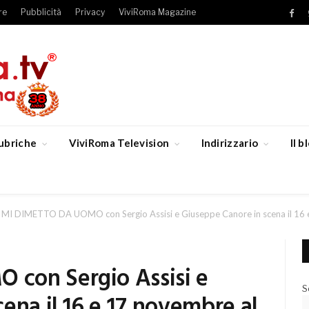
re
Pubblicità
Privacy
ViviRoma Magazine
Fac
ubriche
ViviRoma Television
Indirizzario
Il 
MI DIMETTO DA UOMO con Sergio Assisi e Giuseppe Canore in scena il 16 
con Sergio Assisi e
S
ena il 16 e 17 novembre al