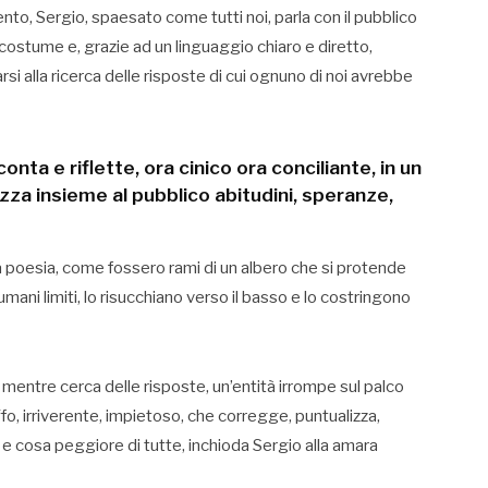
nto, Sergio, spaesato come tutti noi, parla con il pubblico
i costume e, grazie ad un linguaggio chiaro e diretto,
rsi alla ricerca delle risposte di cui ognuno di noi avrebbe
nta e riflette, ora cinico ora conciliante, in un
lizza insieme al pubblico abitudini, speranze,
lla poesia, come fossero rami di un albero che si protende
umani limiti, lo risucchiano verso il basso e lo costringono
entre cerca delle risposte, un’entità irrompe sul palco
o, irriverente, impietoso, che corregge, puntualizza,
e, e cosa peggiore di tutte, inchioda Sergio alla amara