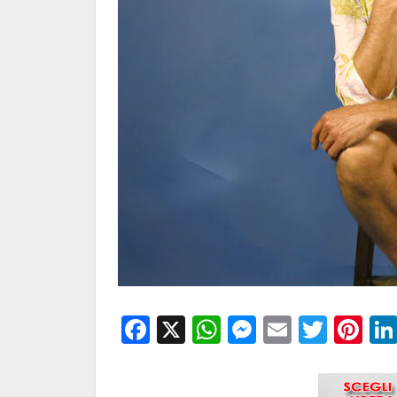
Facebook
X
WhatsApp
Messenge
Email
Twitt
Pi