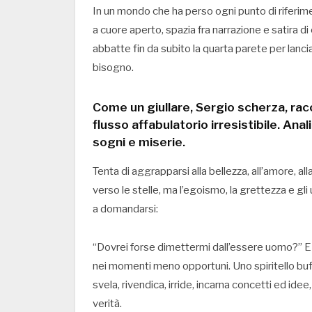
In un mondo che ha perso ogni punto di riferime
a cuore aperto, spazia fra narrazione e satira d
abbatte fin da subito la quarta parete per lancia
bisogno.
Come un giullare, Sergio scherza, racco
flusso affabulatorio irresistibile. Ana
sogni e miserie.
Tenta di aggrapparsi alla bellezza, all’amore, a
verso le stelle, ma l’egoismo, la grettezza e gli 
a domandarsi:
“Dovrei forse dimettermi dall’essere uomo?” E m
nei momenti meno opportuni. Uno spiritello buff
svela, rivendica, irride, incarna concetti ed ide
verità.