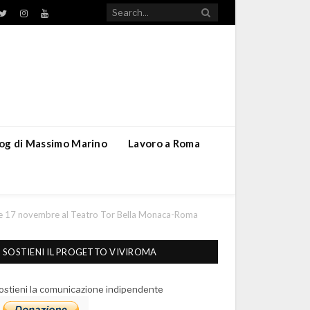
TikTok
ebook
Twitter
Instagram
YouTube
blog di Massimo Marino
Lavoro a Roma
e 17 novembre al Teatro Tor Bella Monaca-Roma
SOSTIENI IL PROGETTO VIVIROMA
ostieni la comunicazione indipendente