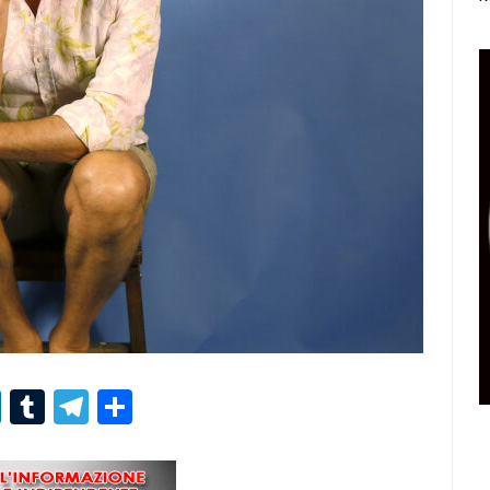
r
er
nterest
LinkedIn
Tumblr
Telegram
Condividi