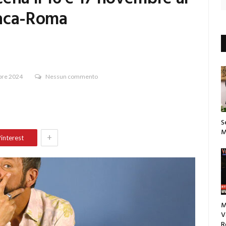
naca-Roma
re 2024
Nessun commento
S
M
+
interest
M
V
R