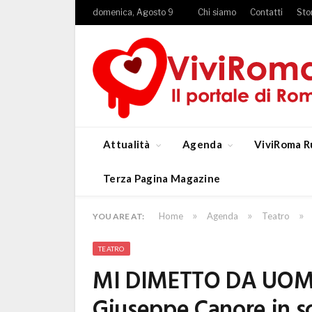
domenica, Agosto 9
Chi siamo
Contatti
Sto
Attualità
Agenda
ViviRoma R
Terza Pagina Magazine
»
»
»
Home
Agenda
Teatro
YOU ARE AT:
TEATRO
MI DIMETTO DA UOMO 
Giuseppe Canore in sc