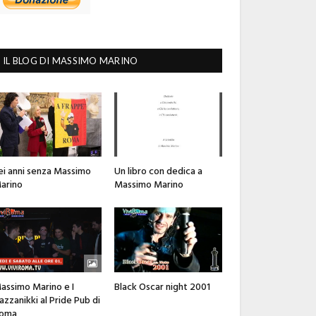
IL BLOG DI MASSIMO MARINO
ei anni senza Massimo
Un libro con dedica a
arino
Massimo Marino
assimo Marino e I
Black Oscar night 2001
azzanikki al Pride Pub di
oma