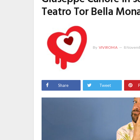
Teatro Tor Bella Mo
By
VIVIROMA
8 Novemb
Share
Tweet
P