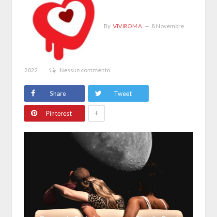
By
VIVIROMA
8 Novembre
2022
Nessun commento
Share
Tweet
+
Pinterest