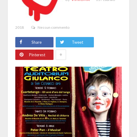
2018
Nessun commento
Share
Tweet
+
Pinterest