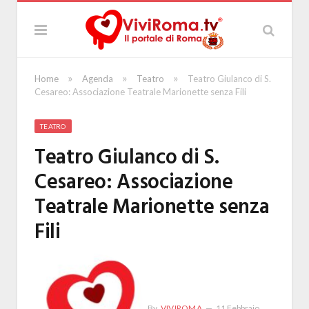
»
»
»
Home
Agenda
Teatro
Teatro Giulanco di S.
Cesareo: Associazione Teatrale Marionette senza Fili
TEATRO
Teatro Giulanco di S.
Cesareo: Associazione
Teatrale Marionette senza
Fili
By
VIVIROMA
11 Febbraio