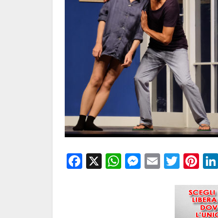
Facebook
X
WhatsApp
Messenge
Email
Twitt
Pi