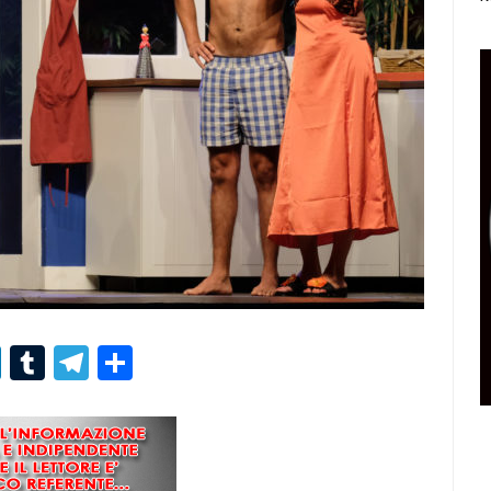
r
er
nterest
LinkedIn
Tumblr
Telegram
Condividi