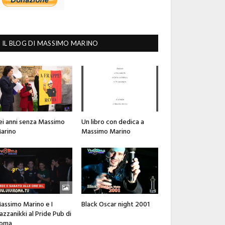
IL BLOG DI MASSIMO MARINO
ei anni senza Massimo
Un libro con dedica a
arino
Massimo Marino
assimo Marino e I
Black Oscar night 2001
azzanikki al Pride Pub di
oma