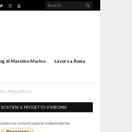
TikTok
ebook
Twitter
Instagram
YouTube
blog di Massimo Marino
Lavoro a Roma
 Rey, Milena Miconi
SOSTIENI IL PROGETTO VIVIROMA
ostieni la comunicazione indipendente