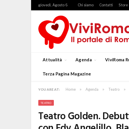
giovedì, Agosto 6
Chi siamo
Contatti
Store
Attualità
Agenda
ViviRoma R
Terza Pagina Magazine
»
»
»
Home
Agenda
Teatro
YOU ARE AT:
TEATRO
Teatro Golden. Debutta
con Edy Angelillo, Bl