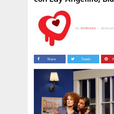
By
VIVIROMA
28 Dicem
Share
Tweet
P