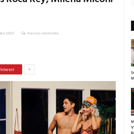
bre 2023
Nessun commento
+
interest
S
M
M
V
R