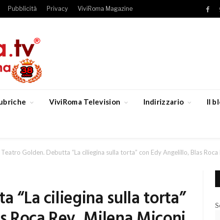
Pubblicità
Privacy
ViviRoma Magazine
Fac
ubriche
ViviRoma Television
Indirizzario
Il 
Teatro Golden. Debutta “La ciliegina sulla torta” con Edy Angelillo, Blas Roca
 “La ciliegina sulla torta”
S
as Roca Rey, Milena Miconi