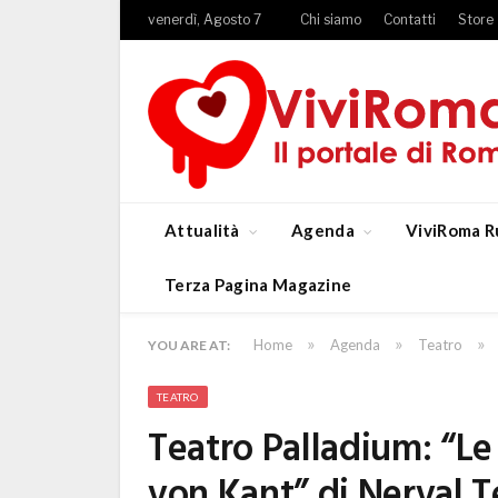
venerdì, Agosto 7
Chi siamo
Contatti
Store
Attualità
Agenda
ViviRoma R
Terza Pagina Magazine
»
»
»
Home
Agenda
Teatro
YOU ARE AT:
TEATRO
Teatro Palladium: “Le
von Kant” di Nerval 