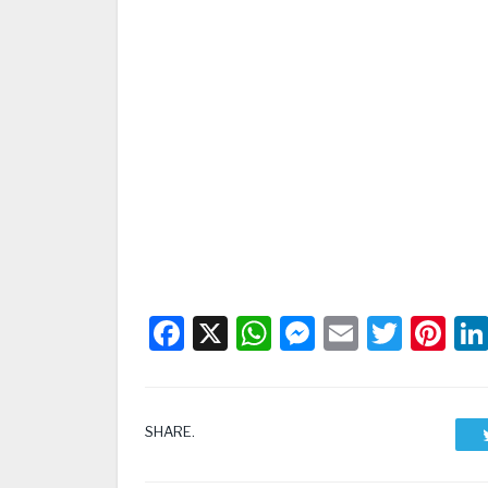
Facebook
X
WhatsApp
Messenge
Email
Twitt
Pi
SHARE.