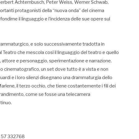
Herbert Achternbusch, Peter Weiss, Werner Schwab,
portanti protagonisti della “nuova onda” del cinema
ndirne il linguaggio e l’incidenza delle sue opere sul
 drammaturgico, e solo successivamente tradotta in
l Teatro che mescola così il linguaggio del teatro e quello
ne, attore e personaggio, sperimentazione e narrazione.
o cinematografico, un set dove tutto è a vista e non
o sguardi e i loro silenzi disegnano una drammaturgia dello
arlene, il terzo occhio, che tiene costantemente i fili dei
ingrandimento, come se fosse una telecamera
tinuo.
06 57 332768