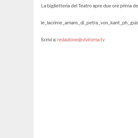
La biglietteria del Teatro apre due ore prima del
le_lacrime_amare_di_petra_von_kant_ph_gui
Scrivi a:
redazione@viviroma.tv