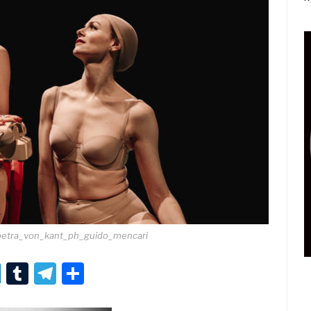
petra_von_kant_ph_guido_mencari
r
er
nterest
LinkedIn
Tumblr
Telegram
Condividi