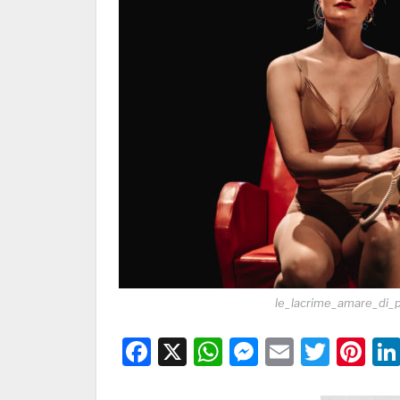
le_lacrime_amare_di_
Facebook
X
WhatsApp
Messenge
Email
Twitt
Pi