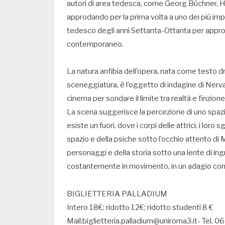
autori di area tedesca, come Georg Büchner, 
approdando per la prima volta a uno dei più im
tedesco degli anni Settanta-Ottanta per approfo
contemporaneo.
La natura anfibia dell’opera, nata come testo
sceneggiatura, è l’oggetto di indagine di Nerva
cinema per sondare il limite tra realtà e finzio
La scena suggerisce la percezione di uno spazi
esiste un fuori, dove i corpi delle attrici, i lor
spazio e della psiche sotto l’occhio attento di M
personaggi e della storia sotto una lente di 
costantemente in movimento, in un adagio con
BIGLIETTERIA PALLADIUM
Intero 18€; ridotto 12€; ridotto studenti 8 €
Mail:biglietteria.palladium@uniroma3.it- Tel. 