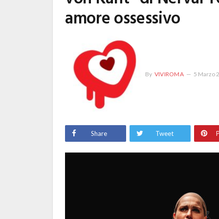
amore ossessivo
By
VIVIROMA
5 Marzo 
Share
Tweet
P