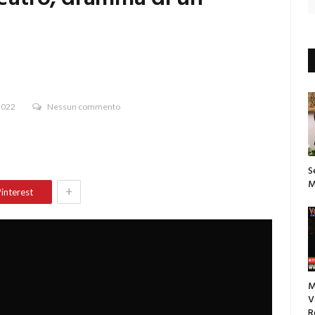
2022
Nessun commento
S
M
+
interest
M
V
R