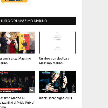
IL BLOG DI MASSIMO MARINO
ei anni senza Massimo
Un libro con dedica a
arino
Massimo Marino
assimo Marino e I
Black Oscar night 2001
azzanikki al Pride Pub di
oma