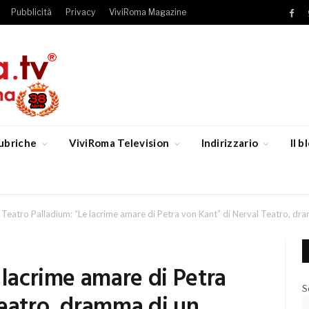
Pubblicità
Privacy
ViviRoma Magazine
Fac
ubriche
ViviRoma Television
Indirizzario
Il 
Teatro Palladium: “Le lacrime amare di Petra von Kant” di Nerval Teatro, d
 lacrime amare di Petra
S
Teatro, dramma di un