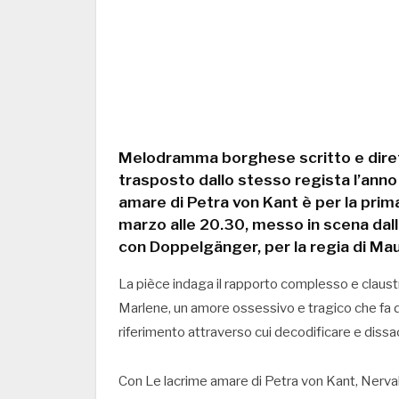
Melodramma borghese scritto e diret
trasposto dallo stesso regista l’ann
amare di Petra von Kant è per la prima 
marzo alle 20.30, messo in scena da
con Doppelgänger, per la regia di Maur
La pièce indaga il rapporto complesso e claustro
Marlene, un amore ossessivo e tragico che fa de
riferimento attraverso cui decodificare e dissac
Con Le lacrime amare di Petra von Kant, Nerval