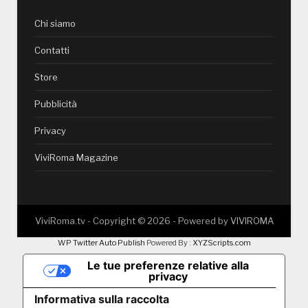
Chi siamo
Contatti
Store
Pubblicità
Privacy
ViviRoma Magazine
ViviRoma.tv - Copyright ©
2026
- Powered by
VIVIROMA
WP Twitter Auto Publish
Powered By :
XYZScripts.com
Le tue preferenze relative alla
privacy
Informativa sulla raccolta