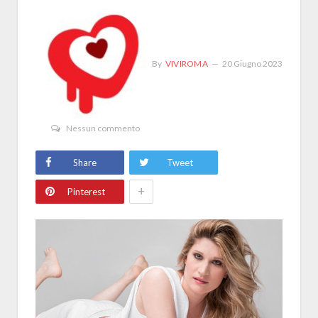
By
VIVIROMA
20 Giugno 2023
Nessun commento
Share
Tweet
+
Pinterest