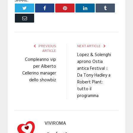
Twitter
Facebook
Pinterest
LinkedIn
Tumblr
Email
PREVIOUS
NEXT ARTICLE
ARTICLE
Lopez & Solenghi
Compleanno vip
aprono Ostia
per Alberto
antica Festival ::
Cellerino manager
Da Tony Hadley a
dello showbiz
Robert Plant:
tutto il
programma
VIVIROMA