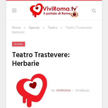
»
»
»
Home
Agenda
Teatro
Teatro Trastevere:
Herbarie
TEATRO
Teatro Trastevere:
Herbarie
By
VIVIROMA
4 Febbraio