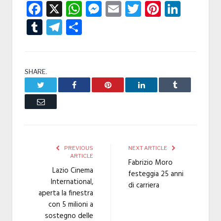
Facebook
X
WhatsApp
Messenger
Email
Twitter
Pintere
Linke
Tumblr
Telegram
Condividi
SHARE.
Twitter
Facebook
Pinterest
LinkedIn
Tumblr
Email
PREVIOUS
NEXT ARTICLE
ARTICLE
Fabrizio Moro
Lazio Cinema
festeggia 25 anni
International,
di carriera
aperta la finestra
con 5 milioni a
sostegno delle