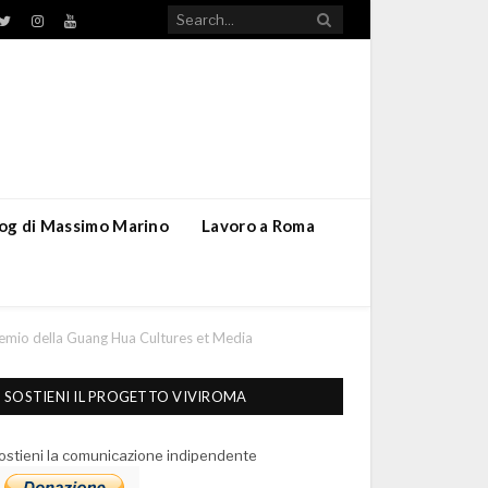
TikTok
ebook
Twitter
Instagram
YouTube
blog di Massimo Marino
Lavoro a Roma
 premio della Guang Hua Cultures et Media
SOSTIENI IL PROGETTO VIVIROMA
ostieni la comunicazione indipendente