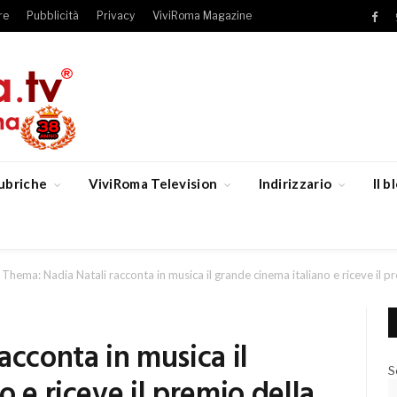
re
Pubblicità
Privacy
ViviRoma Magazine
Fac
ubriche
ViviRoma Television
Indirizzario
Il 
Thema: Nadia Natali racconta in musica il grande cinema italiano e riceve il
acconta in musica il
S
 e riceve il premio della