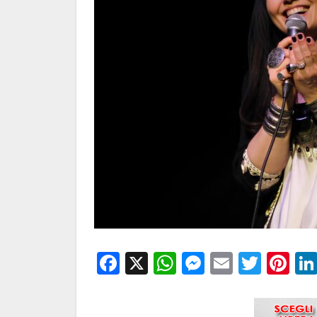
Facebook
X
WhatsApp
Messenge
Email
Twitt
Pi