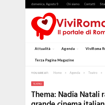
domenica, Agosto 9
Chi siamo
Contatti
Sto
Attualità
Agenda
ViviRoma R
Terza Pagina Magazine
»
»
»
Home
Agenda
Teatro
YOU ARE AT:
TEATRO
Thema: Nadia Natali r
grande cinema italiano