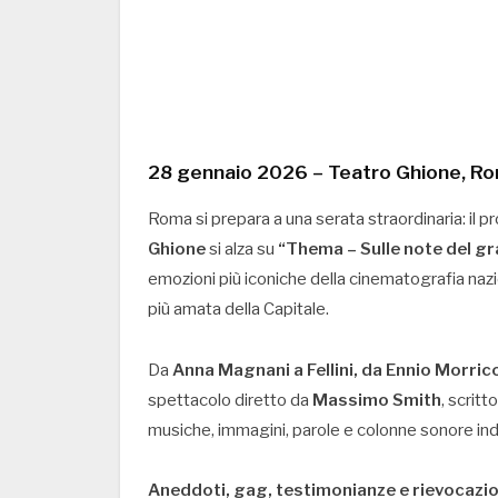
28 gennaio 2026 – Teatro Ghione, R
Roma si prepara a una serata straordinaria: il 
Ghione
si alza su
“Thema – Sulle note del gr
emozioni più iconiche della cinematografia naz
più amata della Capitale.
Da
Anna Magnani a Fellini, da Ennio Morric
spettacolo diretto da
Massimo Smith
, scritt
musiche, immagini, parole e colonne sonore indi
Aneddoti, gag, testimonianze e rievocazio