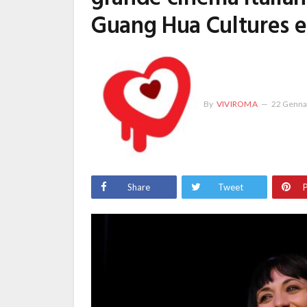
Guang Hua Cultures 
By
VIVIROMA
22 Genna
Share
Tweet
P