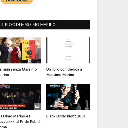
IL BLOG DI MASSIMO MARINO
ei anni senza Massimo
Un libro con dedica a
arino
Massimo Marino
assimo Marino e I
Black Oscar night 2001
azzanikki al Pride Pub di
oma