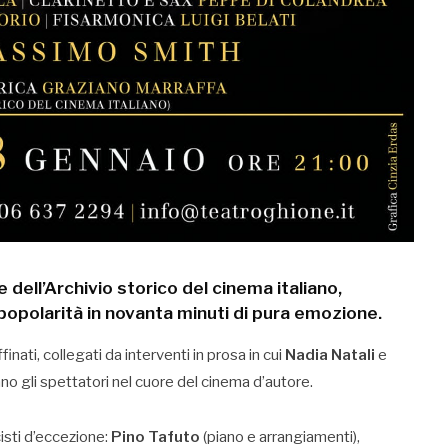
e dell’
Archivio storico del cinema italiano
,
 popolarità in novanta minuti di pura emozione.
inati, collegati da interventi in prosa in cui
Nadia Natali
e
no gli spettatori nel cuore del cinema d’autore.
isti d’eccezione:
Pino Tafuto
(piano e arrangiamenti),