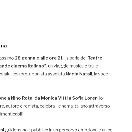
oma
prossimo
28 gennaio alle ore 21
il sipario del
Teatro
ande cinema italiano”
, un viaggio musicale tra le
ionale, con protagonista assoluta
Nadia Natali
, la voce
one a Nino Rota, da Monica Vitti a Sofia Loren
, lo
ore, autore e regista, celebra il cinema italiano attraverso
menticabili.
ni
guideranno il pubblico in un percorso emozionale unico,