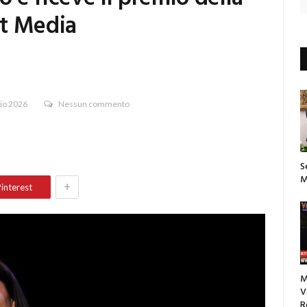
et Media
io 2026
Nessun commento
S
M
+
interest
M
V
R