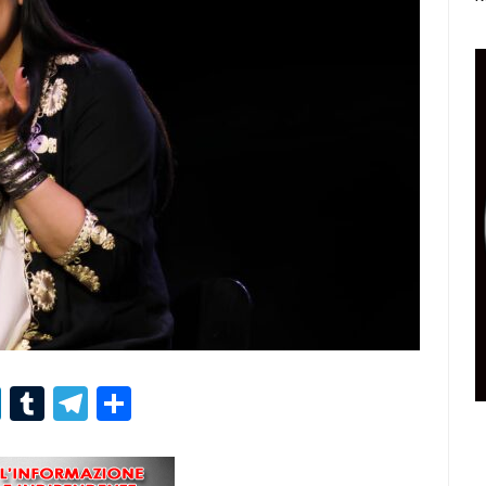
r
er
nterest
LinkedIn
Tumblr
Telegram
Condividi