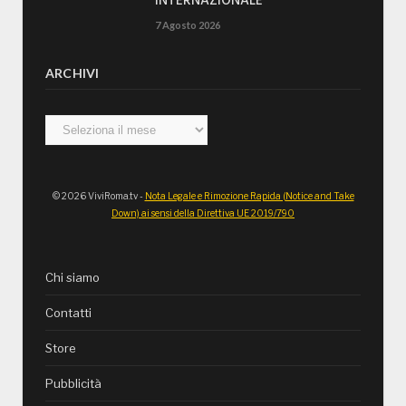
INTERNAZIONALE”
7 Agosto 2026
ARCHIVI
Archivi
© 2026 ViviRoma.tv -
Nota Legale e Rimozione Rapida (Notice and Take
Down) ai sensi della Direttiva UE 2019/790
Chi siamo
Contatti
Store
Pubblicità