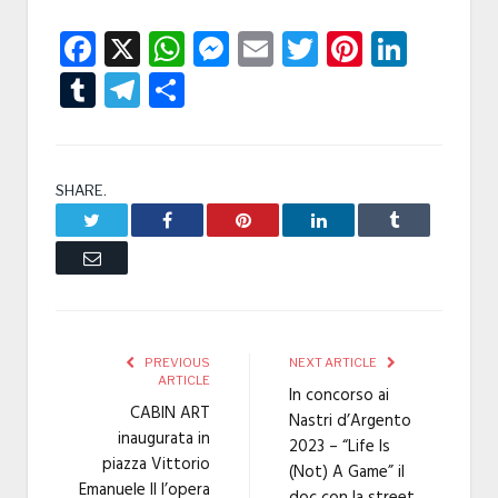
Facebook
X
WhatsApp
Messenger
Email
Twitter
Pintere
Linke
Tumblr
Telegram
Condividi
SHARE.
Twitter
Facebook
Pinterest
LinkedIn
Tumblr
Email
PREVIOUS
NEXT ARTICLE
ARTICLE
In concorso ai
CABIN ART
Nastri d’Argento
inaugurata in
2023 – “Life Is
piazza Vittorio
(Not) A Game” il
Emanuele II l’opera
doc con la street