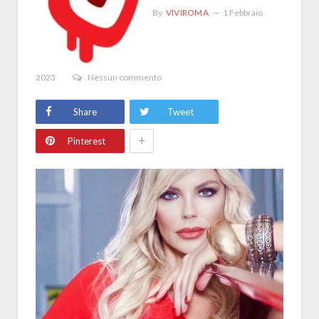
By
VIVIROMA
1 Febbraio
2023
Nessun commento
Share
Tweet
+
Pinterest