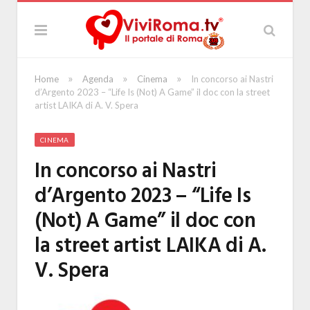
»
»
»
Home
Agenda
Cinema
In concorso ai Nastri
d’Argento 2023 – “Life Is (Not) A Game” il doc con la street
artist LAIKA di A. V. Spera
CINEMA
In concorso ai Nastri
d’Argento 2023 – “Life Is
(Not) A Game” il doc con
la street artist LAIKA di A.
V. Spera