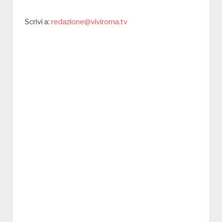
Scrivi a:
redazione@viviroma.tv