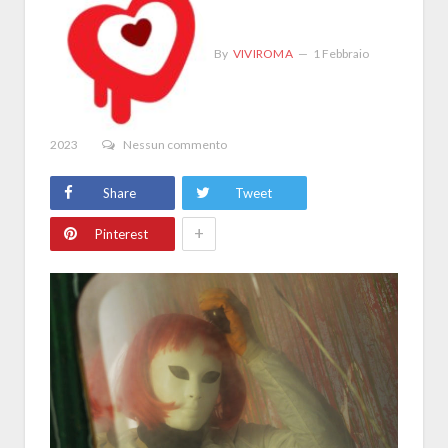
By
VIVIROMA
1 Febbraio
2023
Nessun commento
Share
Tweet
+
Pinterest