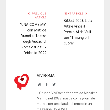
PREVIOUS
NEXT ARTICLE
ARTICLE
Bif&st 2023, Lidia
“UNA COME ME”
Vitale vince il
con Matilde
Premio Alida Valli
Brandi al Teatro
per “Ti mangio il
degli Audaci di
cuore”
Roma dal 2 al 12
febbraio 2022
VIVIROMA
Website
Facebook
Twitter
Il Gruppo ViviRoma fondato da Massimo
Marino nel 1988, nasce come giornale
murale per ampliarsi nel tempo in un
magazine, TV e WEB.