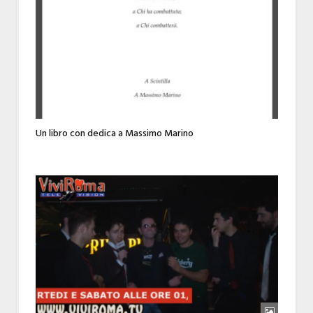
Un libro con dedica a Massimo Marino