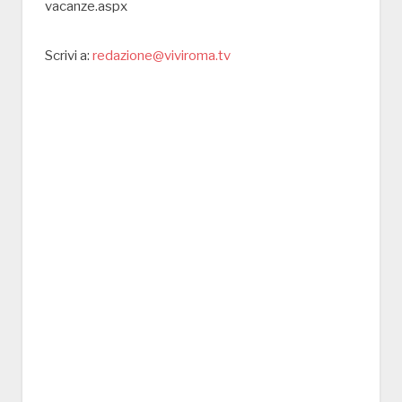
vacanze.aspx
Scrivi a:
redazione@viviroma.tv