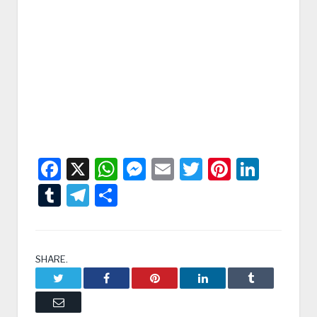
Facebook
X
WhatsApp
Messenger
Email
Twitter
Pintere
Linke
Tumblr
Telegram
Condividi
SHARE.
Twitter
Facebook
Pinterest
LinkedIn
Tumblr
Email