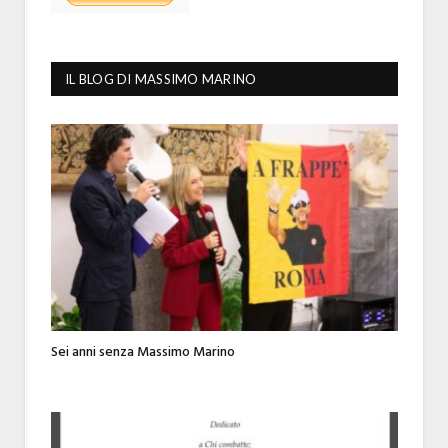
IL BLOG DI MASSIMO MARINO
Sei anni senza Massimo Marino