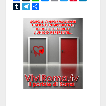
Tumblr
Telegram
Condividi