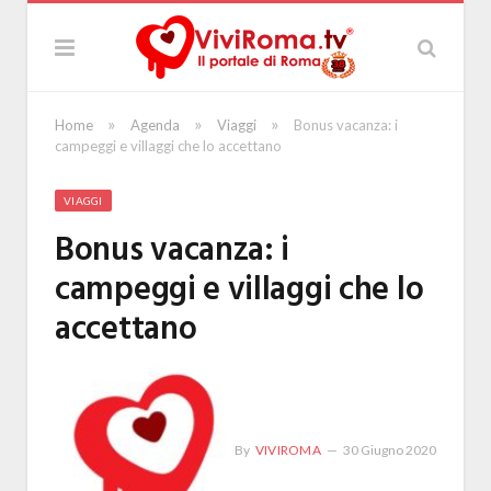
»
»
»
Home
Agenda
Viaggi
Bonus vacanza: i
campeggi e villaggi che lo accettano
VIAGGI
Bonus vacanza: i
campeggi e villaggi che lo
accettano
By
VIVIROMA
30 Giugno 2020