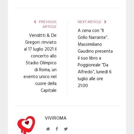
PREVIOUS
NEXT ARTICLE
ARTICLE
A cena con “Il
Venditti & De
Grillo Narrante”.
Gregori: rinviato
Massimiliano
al 17 luglio 2021 il
Gaudino presenta
concerto allo
il suo libro a
Stadio Olimpico
Poggioreale “Da
di Roma, un
Alfredo”, lunedì 6
evento unico nel
luglio alle ore
cuore della
21:00
Capitale
VIVIROMA
Website
Facebook
Twitter