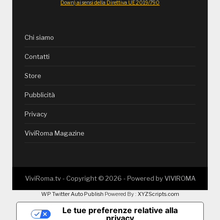
Down) ai sensi della Direttiva UE 2019/790
Chi siamo
Contatti
Store
Pubblicità
Privacy
ViviRoma Magazine
ViviRoma.tv - Copyright ©
2026
- Powered by
VIVIROMA
WP Twitter Auto Publish
Powered By :
XYZScripts.com
Le tue preferenze relative alla
privacy