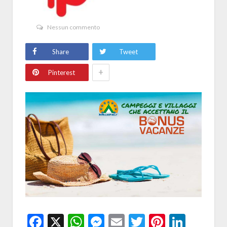
Nessun commento
Share
Tweet
+
Pinterest
Facebook
X
WhatsApp
Messenger
Email
Twitter
Pintere
Linke