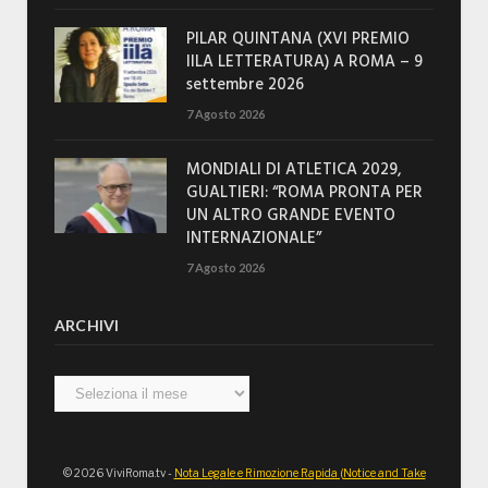
PILAR QUINTANA (XVI PREMIO
IILA LETTERATURA) A ROMA – 9
settembre 2026
7 Agosto 2026
MONDIALI DI ATLETICA 2029,
GUALTIERI: “ROMA PRONTA PER
UN ALTRO GRANDE EVENTO
INTERNAZIONALE”
7 Agosto 2026
ARCHIVI
Archivi
© 2026 ViviRoma.tv -
Nota Legale e Rimozione Rapida (Notice and Take