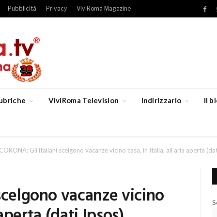
Pubblicità
Privacy
ViviRoma Magazine
Fac
ubriche
ViviRoma Television
Indirizzario
Il 
CORONA: Gli italiani scelgono vacanze vicino casa, in Italia, all’aria aperta (da
scelgono vacanze vicino
S
a aperta (dati Ipsos)