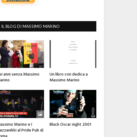
IL BLOG DI MASSIMO MARINO
ei anni senza Massimo
Un libro con dedica a
arino
Massimo Marino
assimo Marino e I
Black Oscar night 2001
azzanikki al Pride Pub di
oma