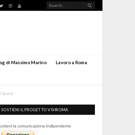
TikTok
ebook
Twitter
Instagram
YouTube
blog di Massimo Marino
Lavoro a Roma
ti Ipsos)
SOSTIENI IL PROGETTO VIVIROMA
ostieni la comunicazione indipendente