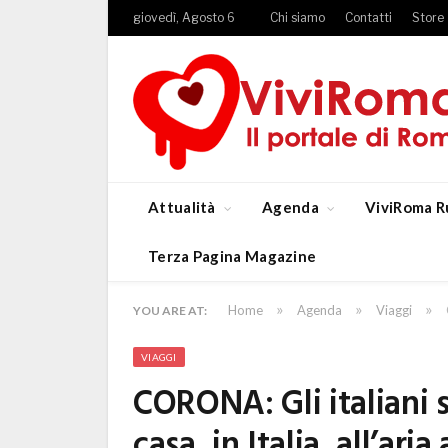
giovedì, Agosto 6
Chi siamo
Contatti
Store
Attualità
Agenda
ViviRoma R
Terza Pagina Magazine
»
»
»
Home
Agenda
Viaggi
YOU ARE AT:
VIAGGI
CORONA: Gli italiani 
casa, in Italia, all’ari