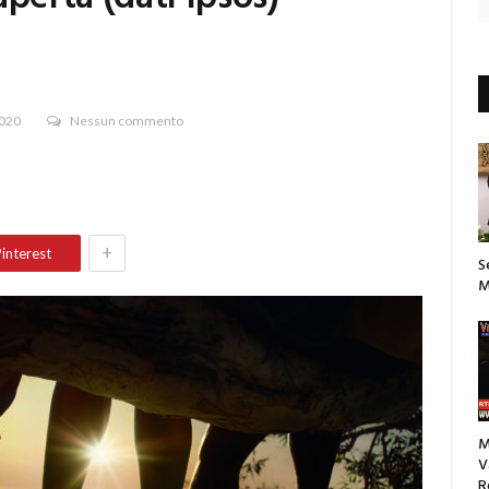
2020
Nessun commento
+
interest
S
M
M
V
R