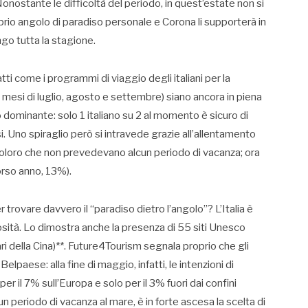
i. Nonostante le difficoltà del periodo, in quest’estate non si
rio angolo di paradiso personale e Corona li supporterà in
ngo tutta la stagione.
ti come i programmi di viaggio degli italiani per la
 mesi di luglio, agosto e settembre) siano ancora in piena
o dominante: solo 1 italiano su 2 al momento è sicuro di
. Uno spiraglio però si intravede grazie all’allentamento
% coloro che non prevedevano alcun periodo di vacanza; ora
corso anno, 13%).
 trovare davvero il “paradiso dietro l’angolo”? L’Italia è
iosità. Lo dimostra anche la presenza di 55 siti Unesco
ari della Cina)**. Future4Tourism segnala proprio che gli
elpaese: alla fine di maggio, infatti, le intenzioni di
er il 7% sull’Europa e solo per il 3% fuori dai confini
n periodo di vacanza al mare, è in forte ascesa la scelta di