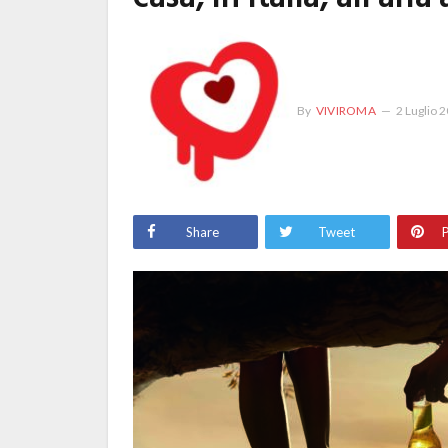
By
VIVIROMA
2 Luglio 
Share
Tweet
P