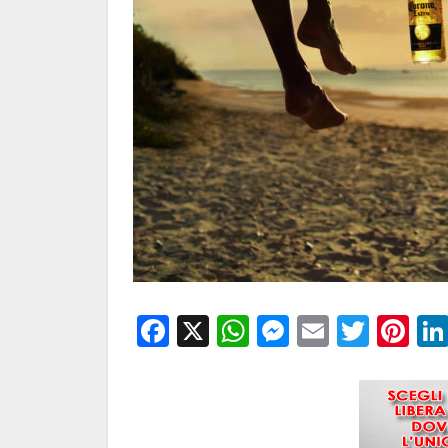
Facebook
X
WhatsApp
Messenge
Email
Twitt
Pi