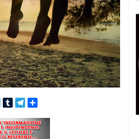
r
er
nterest
LinkedIn
Tumblr
Telegram
Condividi