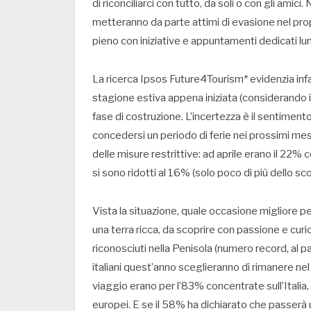
di riconciliarci con tutto, da soli o con gli amic
metteranno da parte attimi di evasione nel prop
pieno con iniziative e appuntamenti dedicati lu
La ricerca Ipsos Future4Tourism* evidenzia infat
stagione estiva appena iniziata (considerando i
fase di costruzione. L’incertezza è il sentiment
concedersi un periodo di ferie nei prossimi mesi
delle misure restrittive: ad aprile erano il 22
si sono ridotti al 16% (solo poco di più dello s
Vista la situazione, quale occasione migliore per
una terra ricca, da scoprire con passione e cur
riconosciuti nella Penisola (numero record, al p
italiani quest’anno sceglieranno di rimanere nel B
viaggio erano per l’83% concentrate sull’Italia, p
europei. E se il 58% ha dichiarato che passerà u