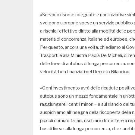
«Servono risorse adeguate e non iniziative simb
svolgono a proprie spese un servizio pubblico per
a rischio l’effettivo diritto alla mobilità delle
materia di concorrenza, italiane ed europee, che
Per questo, ancora una volta, chiediamo al Gover
Trasporti e alla Ministra Paola De Micheli, di r
delle linee di autobus di lunga percorrenza: non 
velocità, ben finanziati nel Decreto Rilancio».
«Ogni investimento avrà delle ricadute positive
autobus sono un mezzo fondamentale in un’otti
raggiungere i centri minori – e sul rilancio del 
auspichiamo all’insegna della riscoperta della na
piccoli comuni italiani, rischiare di mettere a r
bus di linea sulla lunga percorrenza, che sarebbe