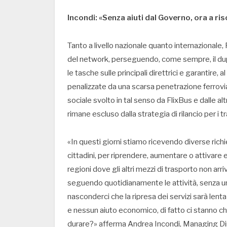
Incondi: «Senza aiuti dal Governo, ora a ris
Tanto a livello nazionale quanto internazionale
del network, perseguendo, come sempre, il duplic
le tasche sulle principali direttrici e garantire, 
penalizzate da una scarsa penetrazione ferrovia
sociale svolto in tal senso da FlixBus e dalle al
rimane escluso dalla strategia di rilancio per i 
«In questi giorni stiamo ricevendo diverse richi
cittadini, per riprendere, aumentare o attivare
regioni dove gli altri mezzi di trasporto non a
seguendo quotidianamente le attività, senza un
nasconderci che la ripresa dei servizi sarà lent
e nessun aiuto economico, di fatto ci stanno c
durare?» afferma Andrea Incondi, Managing Dire