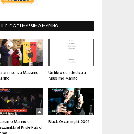
IL BLOG DI MASSIMO MARINO
ei anni senza Massimo
Un libro con dedica a
arino
Massimo Marino
assimo Marino e I
Black Oscar night 2001
azzanikki al Pride Pub di
oma