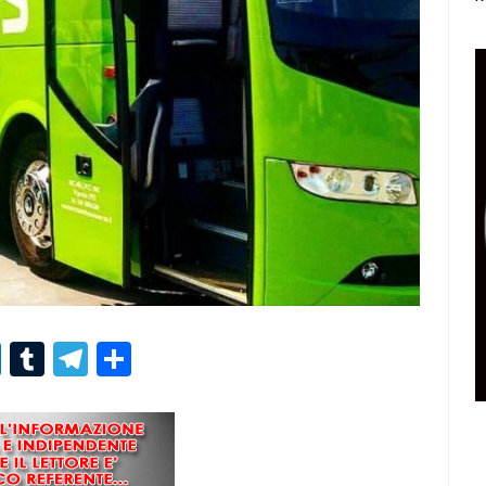
r
er
nterest
LinkedIn
Tumblr
Telegram
Condividi