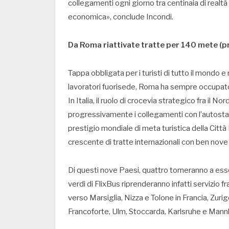
collegamenti ogni giorno tra centinaia di realt
economica», conclude Incondi.
Da Roma riattivate tratte per 140 mete (p
Tappa obbligata per i turisti di tutto il mondo 
lavoratori fuorisede, Roma ha sempre occupato un
In Italia, il ruolo di crocevia strategico fra il 
progressivamente i collegamenti con l’autostazio
prestigio mondiale di meta turistica della Città
crescente di tratte internazionali con ben nove
Di questi nove Paesi, quattro torneranno a esse
verdi di FlixBus riprenderanno infatti servizio f
verso Marsiglia, Nizza e Tolone in Francia, Zuri
Francoforte, Ulm, Stoccarda, Karlsruhe e Mann