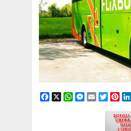
Facebook
X
WhatsApp
Messenge
Email
Twitt
Pi