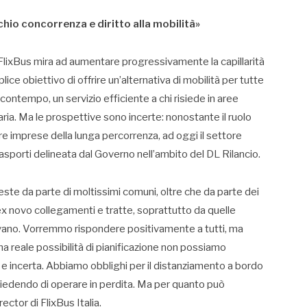
chio concorrenza e diritto alla mobilità»
, FlixBus mira ad aumentare progressivamente la capillarità
e obiettivo di offrire un’alternativa di mobilità per tutte
al contempo, un servizio efficiente a chi risiede in aree
ria. Ma le prospettive sono incerte: nonostante il ruolo
tre imprese della lunga percorrenza, ad oggi il settore
trasporti delineata dal Governo nell’ambito del DL Rilancio.
este da parte di moltissimi comuni, oltre che da parte dei
 ex novo collegamenti e tratte, soprattutto da quelle
rrivano. Vorremmo rispondere positivamente a tutti, ma
a reale possibilità di pianificazione non possiamo
a e incerta. Abbiamo obblighi per il distanziamento a bordo
hiedendo di operare in perdita. Ma per quanto può
ctor di FlixBus Italia.