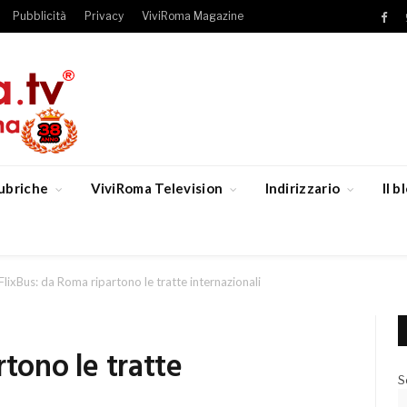
Pubblicità
Privacy
ViviRoma Magazine
Fac
ubriche
ViviRoma Television
Indirizzario
Il 
FlixBus: da Roma ripartono le tratte internazionali
rtono le tratte
S