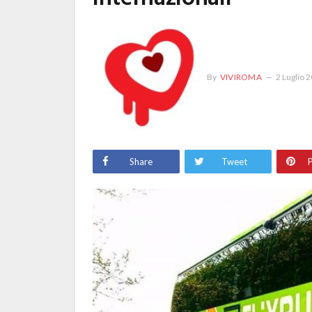
By
VIVIROMA
2 Luglio 
Share
Tweet
P