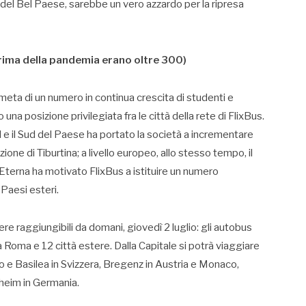
à del Bel Paese, sarebbe un vero azzardo per la ripresa
rima della pandemia erano oltre 300)
e meta di un numero in continua crescita di studenti e
a posizione privilegiata fra le città della rete di FlixBus.
Nord e il Sud del Paese ha portato la società a incrementare
ne di Tiburtina; a livello europeo, allo stesso tempo, il
 Eterna ha motivato FlixBus a istituire un numero
 Paesi esteri.
re raggiungibili da domani, giovedì 2 luglio: gli autobus
ra Roma e 12 città estere. Dalla Capitale si potrà viaggiare
go e Basilea in Svizzera, Bregenz in Austria e Monaco,
heim in Germania.