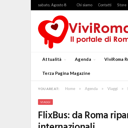
sabato, Agosto 8
Chi siamo
Contatti
Store
Attualità
Agenda
ViviRoma R
Terza Pagina Magazine
»
»
»
Home
Agenda
Viaggi
YOU ARE AT:
VIAGGI
FlixBus: da Roma ripa
internazionali