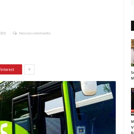
2020
Nessun commento
+
interest
S
M
M
V
R