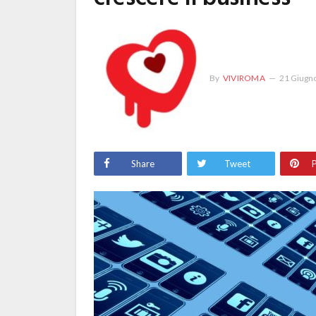
By
VIVIROMA
21 Giugn
Share
Tweet
P