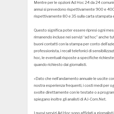
Mentre per le opzioni Ad Hoc 24 da 24 comuni
annui si prevedono rispettivamente 900 e 400 pu
rispettivamente 80 e 35 sulla carta stampata e
Questo significa poter essere ripresi ogni mese 
rimanendo incluse nei servizi “ad hoc” anche tu
buoni contatti con la stampa per conto dell’azi
professionista, i recall telefonici di sensibilizza
hoc, le eventuali risposte a specifiche richiest
quando richiesto dai giornalisti.
«Dato che nell’andamento annuale le uscite co
nostra esperienza frequenti, i costi medi per ogn
svolte direttamente con le testate o a programm
spiegano inoltre gli analisti di AJ-Com.Net.
I nuovi servizi Ad Hoc sono affidati a giornali