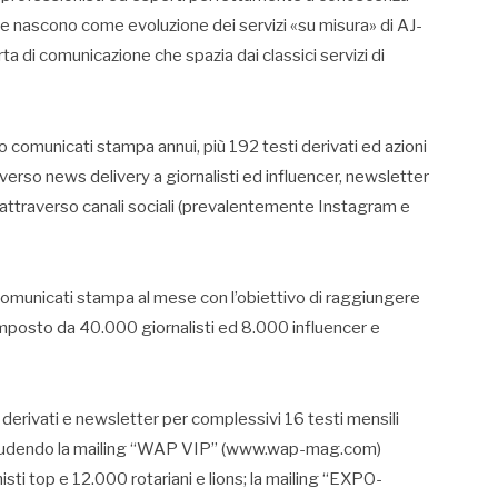
 e nascono come evoluzione dei servizi «su misura» di AJ-
 di comunicazione che spazia dai classici servizi di
 comunicati stampa annui, più 192 testi derivati ed azioni
raverso news delivery a giornalisti ed influencer, newsletter
e attraverso canali sociali (prevalentemente Instagram e
municati stampa al mese con l’obiettivo di raggiungere
composto da 40.000 giornalisti ed 8.000 influencer e
i derivati e newsletter per complessivi 16 testi mensili
includendo la mailing “WAP VIP” (www.wap-mag.com)
ti top e 12.000 rotariani e lions; la mailing “EXPO-