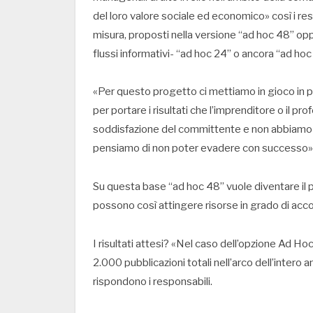
del loro valore sociale ed economico» così i re
misura, proposti nella versione “ad hoc 48” opp
flussi informativi- “ad hoc 24” o ancora “ad hoc
«Per questo progetto ci mettiamo in gioco in p
per portare i risultati che l’imprenditore o il pro
soddisfazione del committente e non abbiamo qui
pensiamo di non poter evadere con successo» p
Su questa base “ad hoc 48” vuole diventare il pu
possono così attingere risorse in grado di acc
I risultati attesi? «Nel caso dell’opzione Ad 
2.000 pubblicazioni totali nell’arco dell’intero 
rispondono i responsabili.