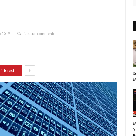
o 2019
Nessun commento
+
interest
S
M
M
V
R