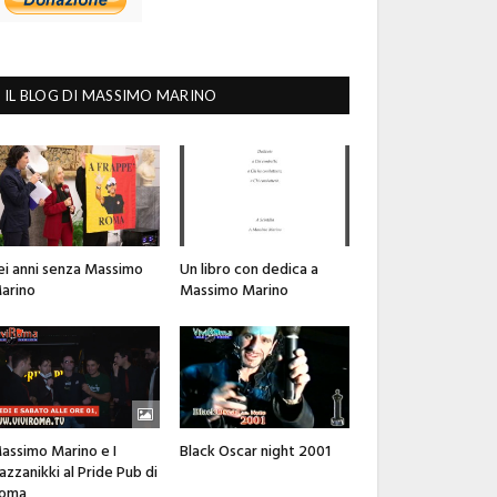
IL BLOG DI MASSIMO MARINO
ei anni senza Massimo
Un libro con dedica a
arino
Massimo Marino
assimo Marino e I
Black Oscar night 2001
azzanikki al Pride Pub di
oma