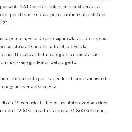
sponsabili di AJ-Com.Net spiegano i nuovi servizi su
ure -per chi vuole optare per una minore intensità dei
 12”.
rima persona, volendo partecipare alla vita dell’impresa
fessionista si attende. Il nostro obiettivo è la
ndi difficoltà a rifiutare progetti o richieste che
untualizzano gli ideatori del progetto.
nto di riferimento per le aziende ed i professionisti che
ompagnarle verso il successo.
Hoc 48 da 48 comunicati stampa annui si prevedono circa
anno, di cui 200 sulla carta stampata e 1.800 sull’online»