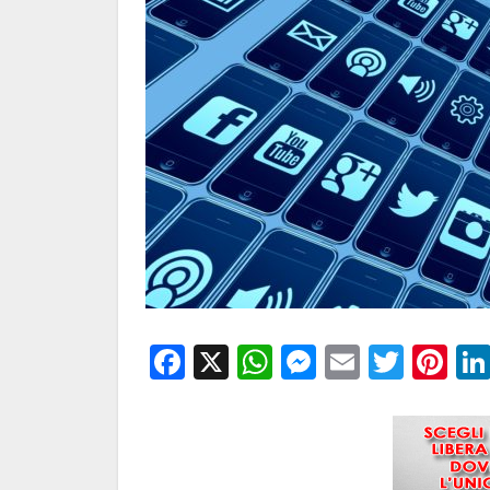
Facebook
X
WhatsApp
Messenge
Email
Twitt
Pi