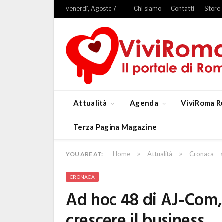
venerdì, Agosto 7
Chi siamo
Contatti
Store
Attualità
Agenda
ViviRoma R
Terza Pagina Magazine
»
»
Home
Attualità
Cronaca
YOU ARE AT:
CRONACA
Ad hoc 48 di AJ-Com, 
crescere il business