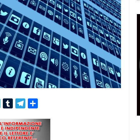
r
er
nterest
LinkedIn
Tumblr
Telegram
Condividi