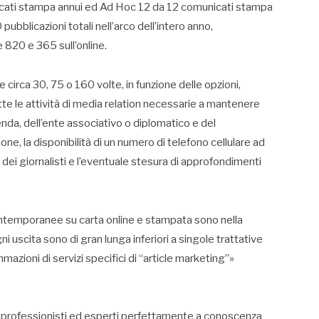
cati stampa annui ed Ad Hoc 12 da 12 comunicati stampa
bblicazioni totali nell’arco dell’intero anno,
 820 e 365 sull’online.
circa 30, 75 o 160 volte, in funzione delle opzioni,
tte le attività di media relation necessarie a mantenere
enda, dell’ente associativo o diplomatico e del
zione, la disponibilità di un numero di telefono cellulare ad
e dei giornalisti e l’eventuale stesura di approfondimenti
ntemporanee su carta online e stampata sono nella
i uscita sono di gran lunga inferiori a singole trattative
azioni di servizi specifici di “article marketing”»
sti professionisti ed esperti perfettamente a conoscenza