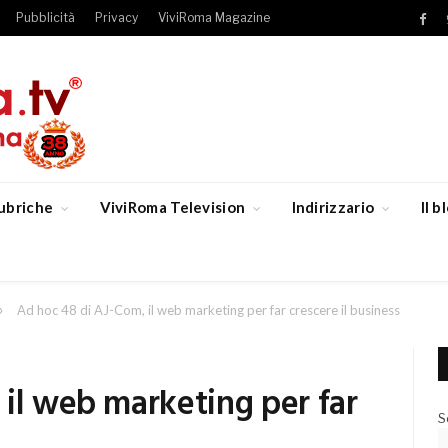
Pubblicità
Privacy
ViviRoma Magazine
Fac
ubriche
ViviRoma Television
Indirizzario
Il 
»
Ad hoc 48 di AJ-Com, il web marketing per far crescere il business
il web marketing per far
S