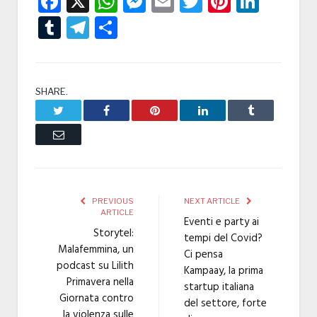
Facebook
X
WhatsApp
Messenger
Email
Twitter
Pintere
Linke
Tumblr
Telegram
Condividi
SHARE.
Twitter
Facebook
Pinterest
LinkedIn
Tumblr
Email
PREVIOUS
NEXT ARTICLE
ARTICLE
Eventi e party ai
Storytel:
tempi del Covid?
Malafemmina, un
Ci pensa
podcast su Lilith
Kampaay, la prima
Primavera nella
startup italiana
Giornata contro
del settore, forte
la violenza sulle