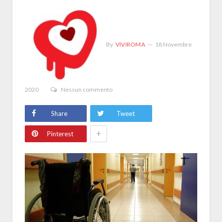
By
VIVIROMA
18 Novembre
2020
Nessun commento
Share
Tweet
+
Pinterest