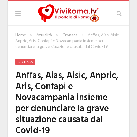
»
»
»
Home
Attualità
Cronaca
Anffas, Aias, Aisic,
Anpric, Aris, Confapi e Novacampania insieme per
denunciare la grave situazione causata dal Covid-19
CRONACA
Anffas, Aias, Aisic, Anpric,
Aris, Confapi e
Novacampania insieme
per denunciare la grave
situazione causata dal
Covid-19