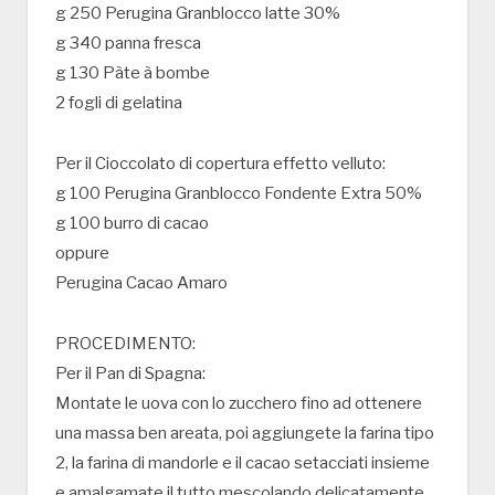
g 250 Perugina Granblocco latte 30%
g 340 panna fresca
g 130 Pàte à bombe
2 fogli di gelatina
Per il Cioccolato di copertura effetto velluto:
g 100 Perugina Granblocco Fondente Extra 50%
g 100 burro di cacao
oppure
Perugina Cacao Amaro
PROCEDIMENTO:
Per il Pan di Spagna:
Montate le uova con lo zucchero fino ad ottenere
una massa ben areata, poi aggiungete la farina tipo
2, la farina di mandorle e il cacao setacciati insieme
e amalgamate il tutto mescolando delicatamente.