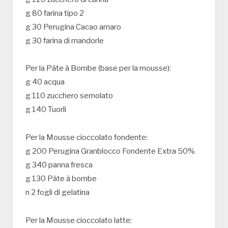
g 80 farina tipo 2
g 30 Perugina Cacao amaro
g 30 farina di mandorle
Per la Pàte à Bombe (base per la mousse):
g 40 acqua
g 110 zucchero semolato
g 140 Tuorli
Per la Mousse cioccolato fondente:
g 200 Perugina Granblocco Fondente Extra 50%
g 340 panna fresca
g 130 Pàte à bombe
n 2 fogli di gelatina
Per la Mousse cioccolato latte: