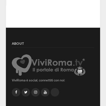
ABOUT
ViviRoma è social, connettiti con noi:
Facebook
Twitter
Instagram
YouTube
TikTok