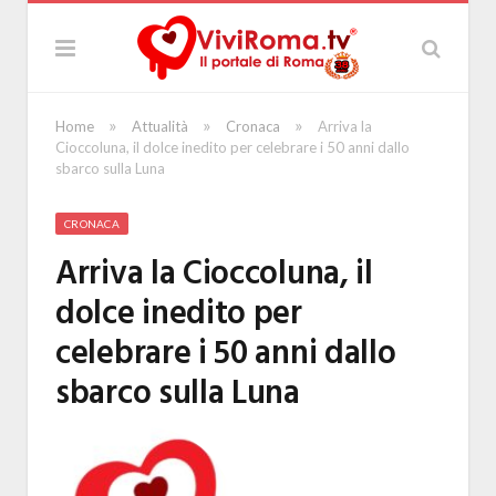
»
»
»
Home
Attualità
Cronaca
Arriva la
Cioccoluna, il dolce inedito per celebrare i 50 anni dallo
sbarco sulla Luna
CRONACA
Arriva la Cioccoluna, il
dolce inedito per
celebrare i 50 anni dallo
sbarco sulla Luna