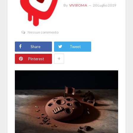
By
VIVIROMA
20 Luglio 2019
Nessun commento
Share
Tweet
+
Pinterest