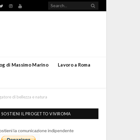
TikTok
ebook
Twitter
Instagram
YouTube
blog di Massimo Marino
Lavoro a Roma
atore di bellezza e natura
SOSTIENI IL PROGETTO VIVIROMA
ostieni la comunicazione indipendente