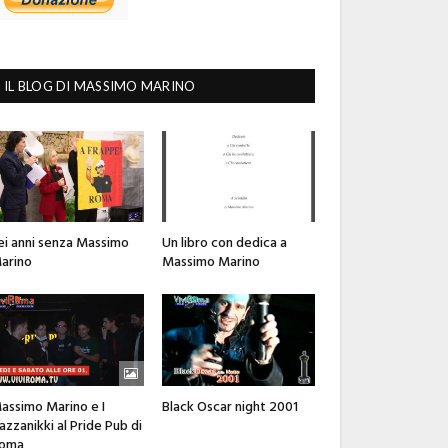
IL BLOG DI MASSIMO MARINO
ei anni senza Massimo
Un libro con dedica a
arino
Massimo Marino
assimo Marino e I
Black Oscar night 2001
azzanikki al Pride Pub di
oma