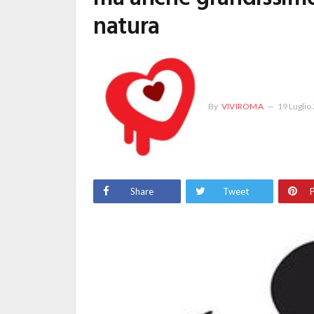
natura
By
VIVIROMA
19 Luglio
Share
Tweet
P