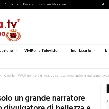
Pubblicità
Privacy
ViviRoma Magazine
Fac
ubriche
ViviRoma Television
Indirizzario
Il 
»
Camilleri: WWF, non solo un grande narratore ma anche grandissimo divulg
solo un grande narratore
S
divulgatore di bellezza e