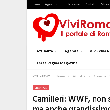
venerdì, Agosto 7
Chi siamo
Contatti
Store
Attualità
Agenda
ViviRoma R
Terza Pagina Magazine
»
»
Home
Attualità
Cronaca
YOU ARE AT:
CRONACA
Camilleri: WWF, non 
ma anche grandissimo 