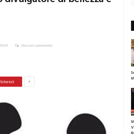
 2019
Nessun commento
S
M
+
interest
M
V
R