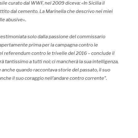
le curato dal WWF, nel 2009 diceva: «In Sicilia il
ttito dal cemento. La Marinella che descrivo nei miei
lle abusive».
 testimoniata solo dalla passione del commissario
ò apertamente prima per la campagna contro le
del referendum contro le trivelle del 2016 – conclude il
tantissimo a tutti noi; ci mancherà la sua intelligenza,
te anche quando raccontava storie del passato, il suo
che il suo coraggio nell’andare contro corrente”.