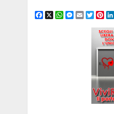
Facebook
X
WhatsApp
Messenge
Email
Twitt
Pi