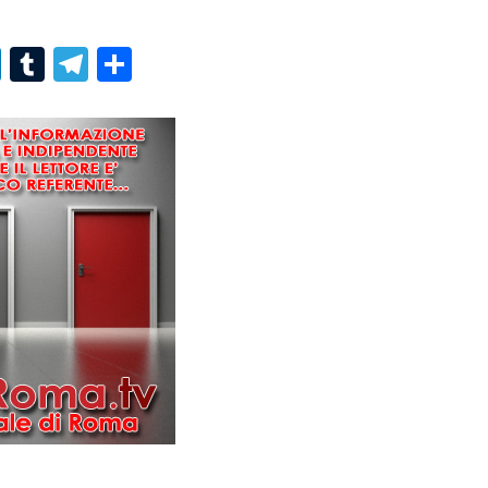
r
er
nterest
LinkedIn
Tumblr
Telegram
Condividi