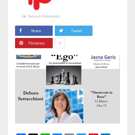
Nessun commento
Share
Tweet
+
Pinterest