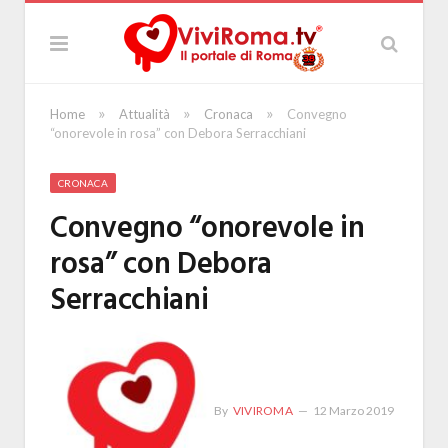
»
»
»
Home
Attualità
Cronaca
Convegno
“onorevole in rosa” con Debora Serracchiani
CRONACA
Convegno “onorevole in
rosa” con Debora
Serracchiani
By
VIVIROMA
12 Marzo 2019