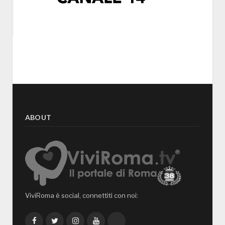
ABOUT
ViviRoma è social, connettiti con noi:
Facebook
Twitter
Instagram
YouTube
TikTok