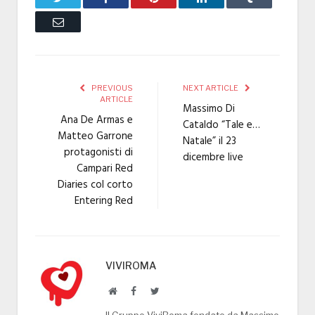
Email
PREVIOUS
NEXT ARTICLE
ARTICLE
Massimo Di
Ana De Armas e
Cataldo “Tale e…
Matteo Garrone
Natale” il 23
protagonisti di
dicembre live
Campari Red
Diaries col corto
Entering Red
VIVIROMA
Website
Facebook
Twitter
Il Gruppo ViviRoma fondato da Massimo