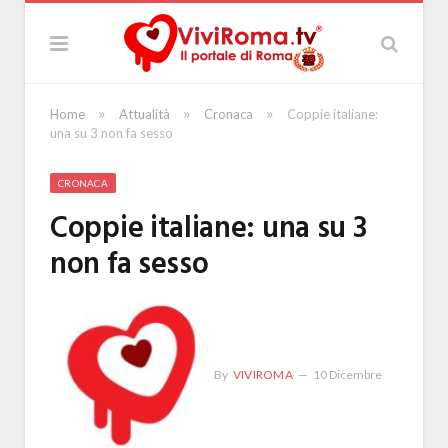
»
»
»
Home
Attualità
Cronaca
Coppie italiane:
una su 3 non fa sesso
CRONACA
Coppie italiane: una su 3
non fa sesso
By
VIVIROMA
10 Dicembre