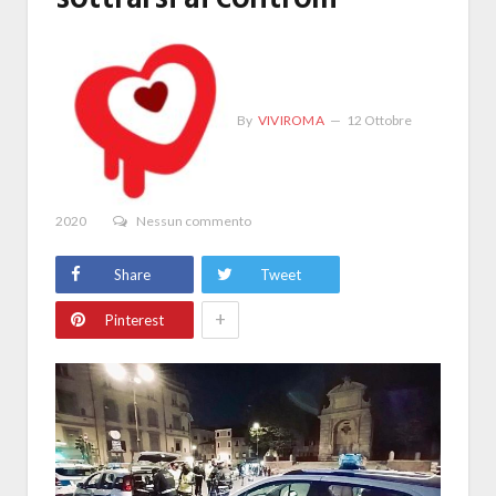
By
VIVIROMA
12 Ottobre
2020
Nessun commento
Share
Tweet
+
Pinterest