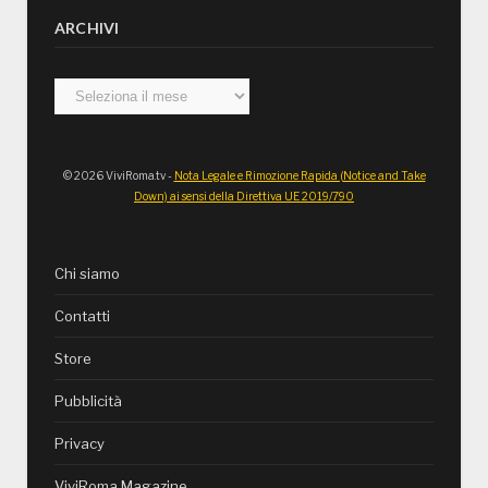
ARCHIVI
Archivi
© 2026 ViviRoma.tv -
Nota Legale e Rimozione Rapida (Notice and Take
Down) ai sensi della Direttiva UE 2019/790
Chi siamo
Contatti
Store
Pubblicità
Privacy
ViviRoma Magazine