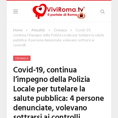
»
»
»
Home
Attualità
Cronaca
Covid-19,
continua l’impegno della Polizia Locale per tutelare la salute
pubblica: 4 persone denunciate, volevano sottrarsi ai
controlli
CRONACA
Covid-19, continua
l’impegno della Polizia
Locale per tutelare la
salute pubblica: 4 persone
denunciate, volevano
sottrarsi ai controlli