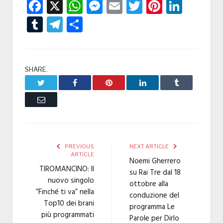
Facebook
X
WhatsApp
Messenger
Email
Twitter
Pintere
Linke
Tumblr
Telegram
Condividi
SHARE.
Twitter
Facebook
Pinterest
LinkedIn
Tumblr
Email
PREVIOUS
NEXT ARTICLE
ARTICLE
Noemi Gherrero
TIROMANCINO: Il
su Rai Tre dal 18
nuovo singolo
ottobre alla
“Finché ti va” nella
conduzione del
Top10 dei brani
programma Le
più programmati
Parole per Dirlo