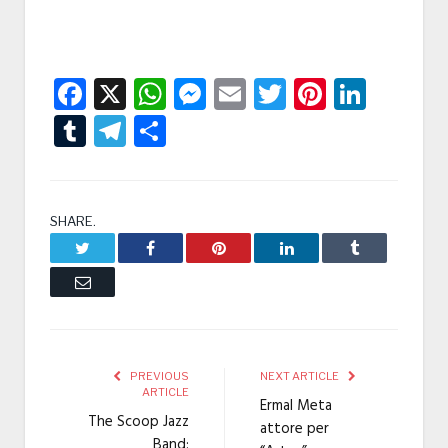
Facebook
X
WhatsApp
Messenger
Email
Twitter
Pintere
Linke
Tumblr
Telegram
Condividi
SHARE.
Twitter
Facebook
Pinterest
LinkedIn
Tumblr
Email
PREVIOUS
NEXT ARTICLE
ARTICLE
Ermal Meta
The Scoop Jazz
attore per
Band: