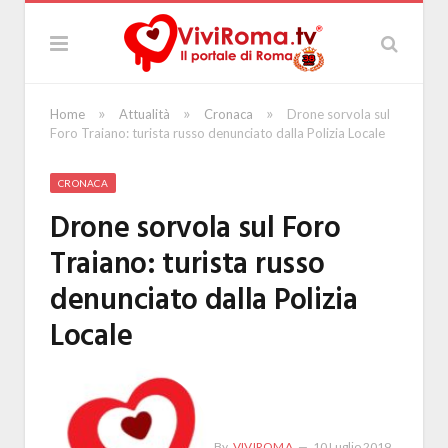
»
»
»
Home
Attualità
Cronaca
Drone sorvola sul
Foro Traiano: turista russo denunciato dalla Polizia Locale
CRONACA
Drone sorvola sul Foro
Traiano: turista russo
denunciato dalla Polizia
Locale
By
VIVIROMA
10 Luglio 2019