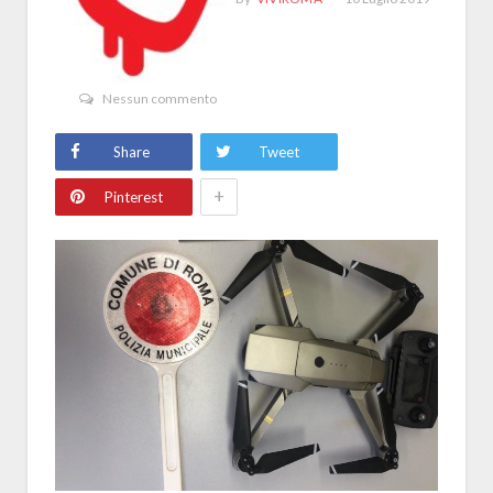
Nessun commento
Share
Tweet
+
Pinterest