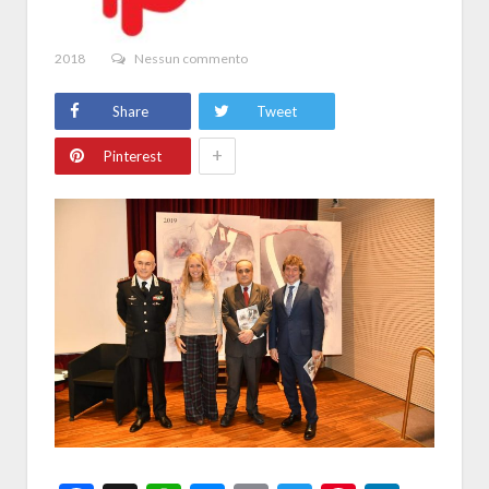
2018
Nessun commento
Share
Tweet
+
Pinterest