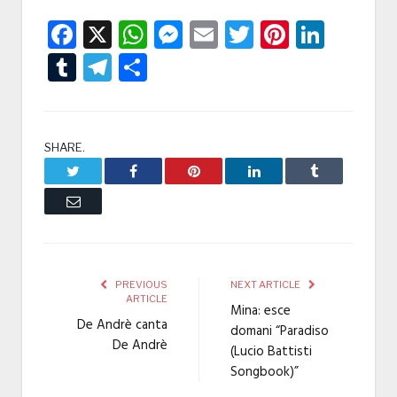
Facebook
X
WhatsApp
Messenger
Email
Twitter
Pintere
Linke
Tumblr
Telegram
Condividi
SHARE.
Twitter
Facebook
Pinterest
LinkedIn
Tumblr
Email
PREVIOUS
NEXT ARTICLE
ARTICLE
Mina: esce
De Andrè canta
domani “Paradiso
De Andrè
(Lucio Battisti
Songbook)”