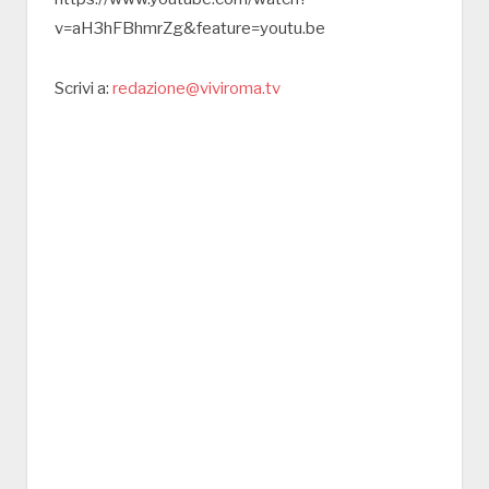
v=aH3hFBhmrZg&feature=youtu.be
Scrivi a:
redazione@viviroma.tv