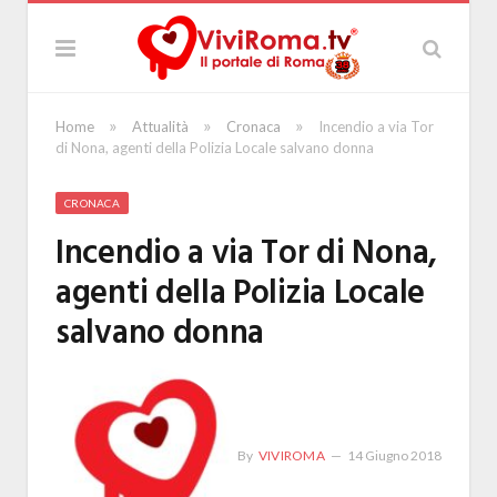
»
»
»
Home
Attualità
Cronaca
Incendio a via Tor
di Nona, agenti della Polizia Locale salvano donna
CRONACA
Incendio a via Tor di Nona,
agenti della Polizia Locale
salvano donna
By
VIVIROMA
14 Giugno 2018