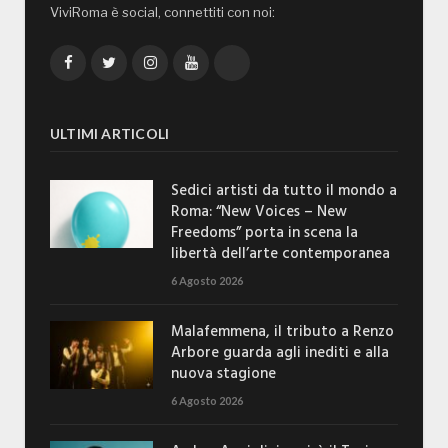
ViviRoma è social, connettiti con noi:
Facebook
Twitter
Instagram
YouTube
TikTok
ULTIMI ARTICOLI
Sedici artisti da tutto il mondo a
Roma: “New Voices – New
Freedoms” porta in scena la
libertà dell’arte contemporanea
6 Agosto 2026
Malafemmena, il tributo a Renzo
Arbore guarda agli inediti e alla
nuova stagione
6 Agosto 2026