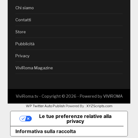
Chi siamo
Contatti
Store
Pubblicità
Privacy
ViviRoma Magazine
ViviRoma.tv - Copyright ©
2026
- Powered by
VIVIROMA
WP Twitter Auto Publish
Powered By :
XYZScripts.com
Le tue preferenze relative alla
privacy
Informativa sulla raccolta