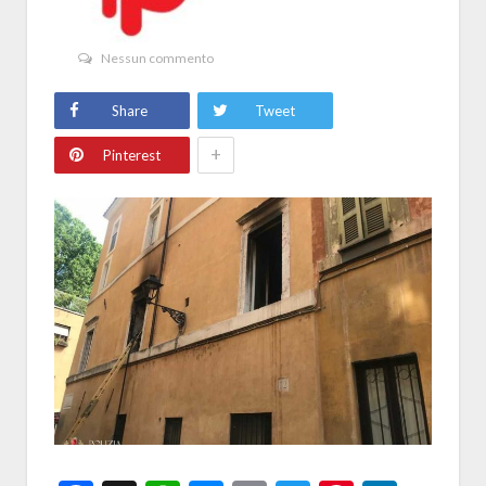
Nessun commento
Share
Tweet
+
Pinterest