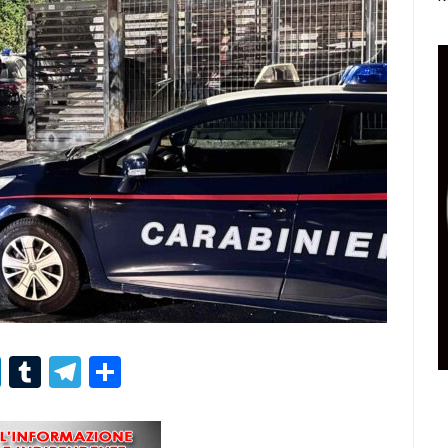
r
er
nterest
LinkedIn
Tumblr
Telegram
Condividi