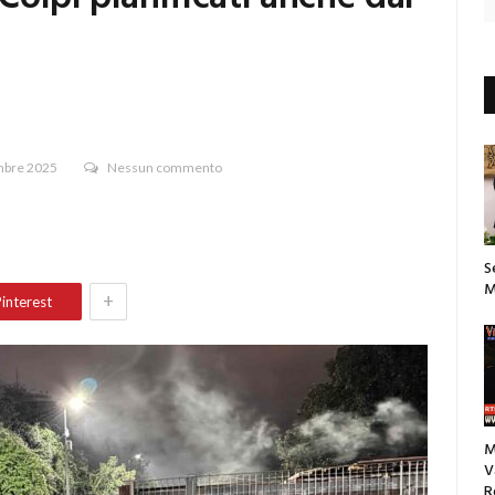
bre 2025
Nessun commento
S
M
+
interest
M
V
R