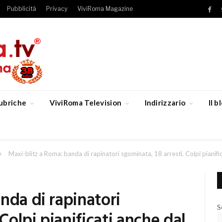
Pubblicità
Privacy
ViviRoma Magazine
Fac
ubriche
ViviRoma Television
Indirizzario
Il 
»
Maxi-blitz a Roma: banda di rapinatori sgominata, 18 arresti. Colpi pianifi
nda di rapinatori
S
 Colpi pianificati anche dal