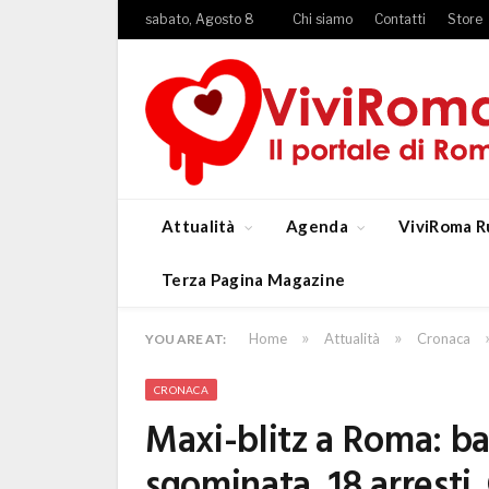
sabato, Agosto 8
Chi siamo
Contatti
Store
Attualità
Agenda
ViviRoma R
Terza Pagina Magazine
»
»
Home
Attualità
Cronaca
YOU ARE AT:
CRONACA
Maxi-blitz a Roma: ba
sgominata, 18 arresti.