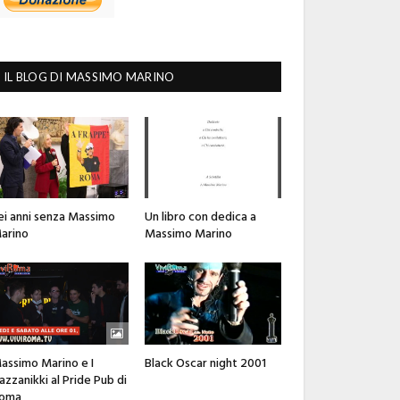
IL BLOG DI MASSIMO MARINO
ei anni senza Massimo
Un libro con dedica a
arino
Massimo Marino
assimo Marino e I
Black Oscar night 2001
azzanikki al Pride Pub di
oma