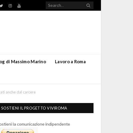
TikTok
ebook
Twitter
Instagram
YouTube
blog di Massimo Marino
Lavoro a Roma
cati anche dal carcere
SOSTIENI IL PROGETTO VIVIROMA
ostieni la comunicazione indipendente