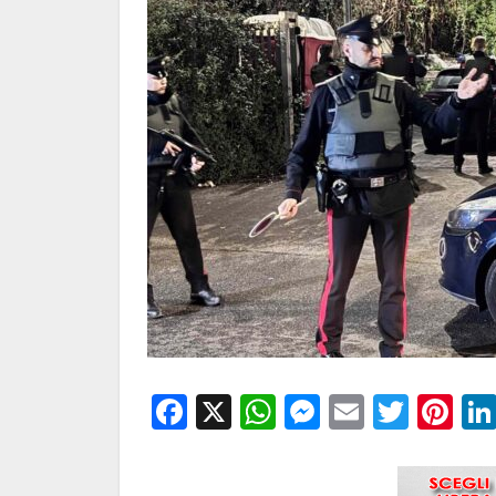
Facebook
X
WhatsApp
Messenge
Email
Twitt
Pi