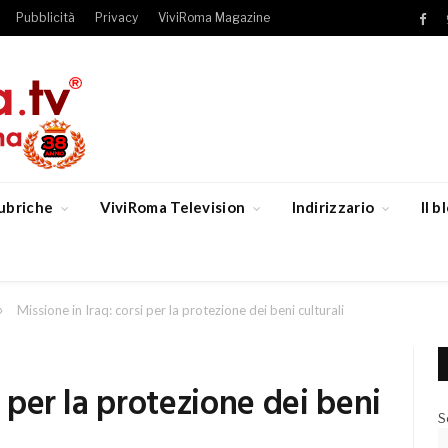
Pubblicità
Privacy
ViviRoma Magazine
Fac
ubriche
ViviRoma Television
Indirizzario
Il 
»
Missione in Iraq: corsi per la protezione dei beni culturali
i per la protezione dei beni
S