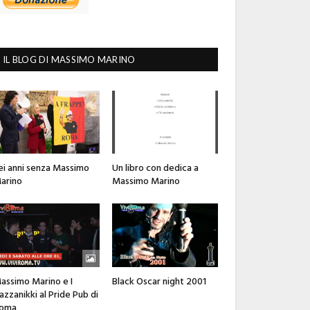
IL BLOG DI MASSIMO MARINO
ei anni senza Massimo
Un libro con dedica a
arino
Massimo Marino
assimo Marino e I
Black Oscar night 2001
azzanikki al Pride Pub di
oma