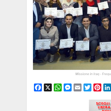
Missione in Iraq - Frequ
Facebook
X
WhatsApp
Messenge
Email
Twitt
Pi