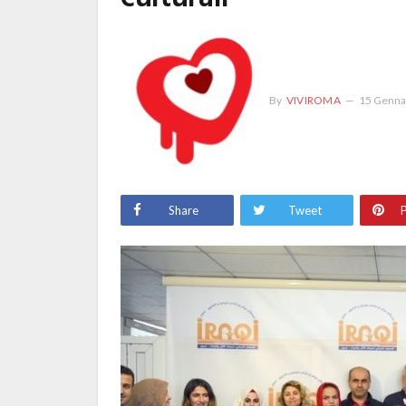
By
VIVIROMA
15 Genna
Share
Tweet
P