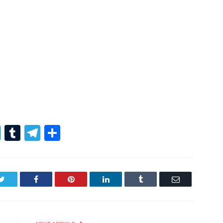
r
er
nterest
LinkedIn
Tumblr
Telegram
Condividi
Twitter
Facebook
Pinterest
LinkedIn
Tumblr
Email