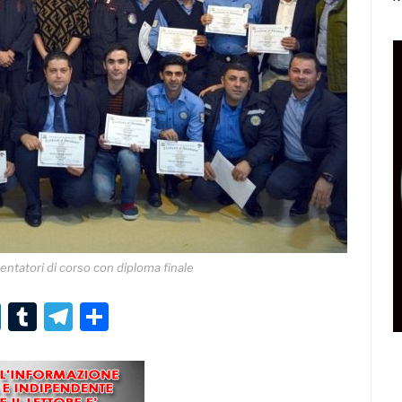
entatori di corso con diploma finale
r
er
nterest
LinkedIn
Tumblr
Telegram
Condividi