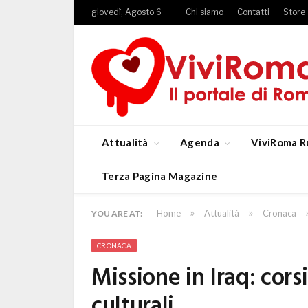
giovedì, Agosto 6
Chi siamo
Contatti
Store
Attualità
Agenda
ViviRoma R
Terza Pagina Magazine
»
»
Home
Attualità
Cronaca
YOU ARE AT:
CRONACA
Missione in Iraq: cors
culturali