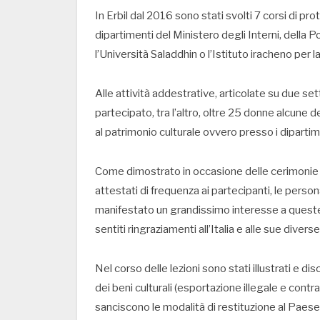
In Erbil dal 2016 sono stati svolti 7 corsi di pro
dipartimenti del Ministero degli Interni, della Pol
l’Università Saladdhin o l’Istituto iracheno per 
Alle attività addestrative, articolate su due se
partecipato, tra l’altro, oltre 25 donne alcune 
al patrimonio culturale ovvero presso i dipartime
Come dimostrato in occasione delle cerimonie di
attestati di frequenza ai partecipanti, le person
manifestato un grandissimo interesse a queste 
sentiti ringraziamenti all’Italia e alle sue div
Nel corso delle lezioni sono stati illustrati e di
dei beni culturali (esportazione illegale e contr
sanciscono le modalità di restituzione al Paese di