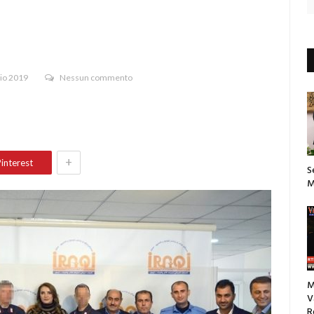
io 2019
Nessun commento
+
interest
S
M
M
V
R