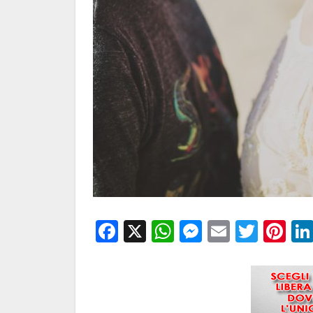
Facebook
X
WhatsApp
Messenge
Email
Twitt
Pi