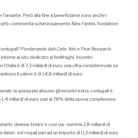
r l’amante. Però alla fine a beneficiarne sono anche i
er tutti» commenta scherzosamente Alex Fantini, fondatore
raconiugali? Ponderando dati Cebr, Ibis e Pew Research
interne al sito dedicato ai fedifraghi, Incontri-
’Italia è di 7,3 miliardi di euro, una cifra considerevole se
mplesso il valore è di 14,8 miliardi di euro.
erale, la spesa più alta per gli incontri extra-coniugali è
,4 miliardi di euro, pari al 78% della spesa complessiva
ranti, cinema, teatro e così via- somma 2,8 miliardi di
dater- ed i regali pari ad un importo di 0,3 miliardi di euro