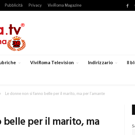
Pubblicità
Privacy
ViviRoma Magazine
Fac
ubriche
ViviRoma Television
Indirizzario
Il 
»
Le donne non si fanno belle per il marito, ma per l’amante
 belle per il marito, ma
S