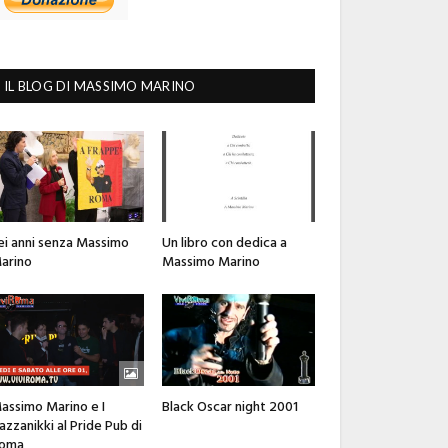
IL BLOG DI MASSIMO MARINO
ei anni senza Massimo
Un libro con dedica a
arino
Massimo Marino
assimo Marino e I
Black Oscar night 2001
azzanikki al Pride Pub di
oma