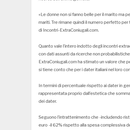
«Le donne non si fanno belle per il marito ma pe
mariti. Tre rimane quindi il numero perfetto p
di Incontri-ExtraConiugali.com.
Quanto vale l’intero indotto degli incontri ext
con dati assunti da ricerche non probabilistiche 
ExtraConiugali.com ha stimato un valore che per l
si tiene conto che per i dater italiani nel loro co
In termini di percentuale rispetto ai dater in gen
rappresentata proprio dall’estetica che somma 1
dei dater.
Seguono l’intrattenimento che -includendo risto
euro -il 62% rispetto alla spesa complessiva dei 