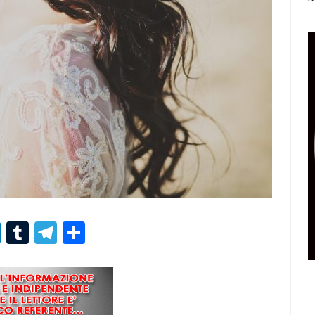
r
er
nterest
LinkedIn
Tumblr
Telegram
Condividi