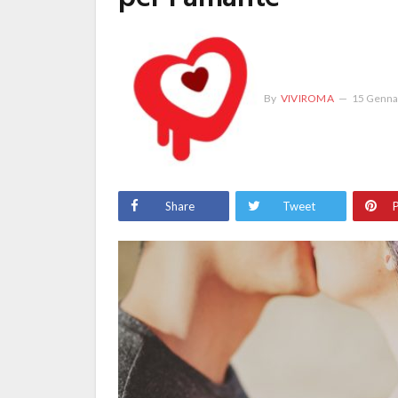
By
VIVIROMA
15 Genna
Share
Tweet
P