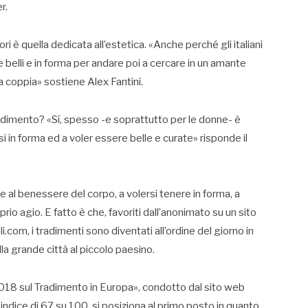
r.
ri è quella dedicata all’estetica. «Anche perché gli italiani
e belli e in forma per andare poi a cercare in un amante
a coppia» sostiene Alex Fantini.
radimento? «Sí, spesso -e soprattutto per le donne- è
si in forma ed a voler essere belle e curate» risponde il
 al benessere del corpo, a volersi tenere in forma, a
rio agio. E fatto è che, favoriti dall’anonimato su un sito
.com, i tradimenti sono diventati all’ordine del giorno in
alla grande città al piccolo paesino.
18 sul Tradimento in Europa», condotto dal sito web
 indice di 67 su 100, si posiziona al primo posto in quanto