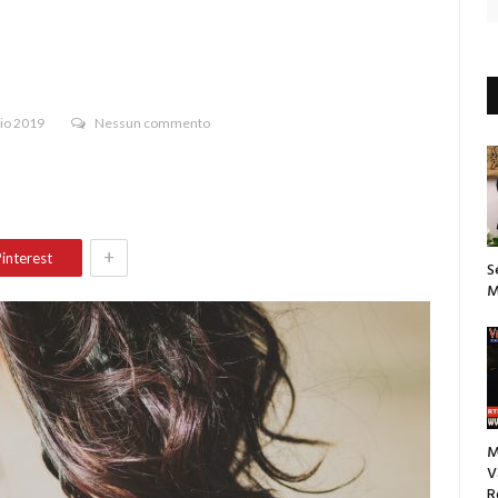
io 2019
Nessun commento
+
interest
S
M
M
V
R