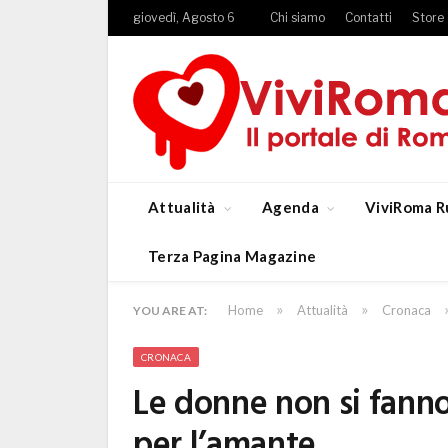
giovedì, Agosto 6
Chi siamo
Contatti
Store
Attualità
Agenda
ViviRoma R
Terza Pagina Magazine
»
»
Home
Attualità
Cronaca
YOU ARE AT:
CRONACA
Le donne non si fanno
per l’amante