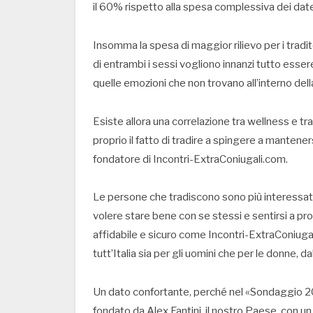
il 60% rispetto alla spesa complessiva dei date
Insomma la spesa di maggior rilievo per i tradito
di entrambi i sessi vogliono innanzi tutto esser
quelle emozioni che non trovano all’interno dell
Esiste allora una correlazione tra wellness e t
proprio il fatto di tradire a spingere a mantener
fondatore di Incontri-ExtraConiugali.com.
Le persone che tradiscono sono più interessate
volere stare bene con se stessi e sentirsi a prop
affidabile e sicuro come Incontri-ExtraConiugali
tutt’Italia sia per gli uomini che per le donne, d
Un dato confortante, perché nel «Sondaggio 20
fondato da Alex Fantini, il nostro Paese, con un