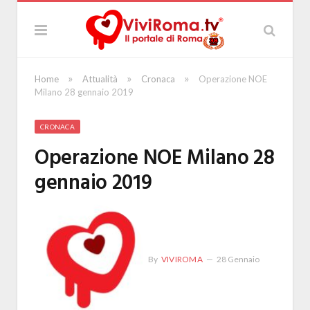
»
»
»
Home
Attualità
Cronaca
Operazione NOE
Milano 28 gennaio 2019
CRONACA
Operazione NOE Milano 28
gennaio 2019
By
VIVIROMA
28 Gennaio