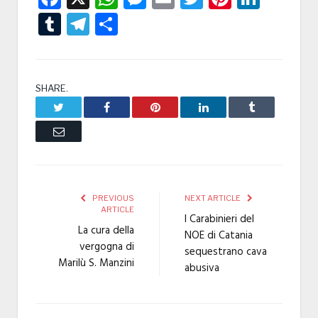
Tumblr
Telegram
Condividi
SHARE.
Twitter
Facebook
Pinterest
LinkedIn
Tumblr
Email
PREVIOUS
NEXT ARTICLE
ARTICLE
I Carabinieri del
La cura della
NOE di Catania
vergogna di
sequestrano cava
Marilù S. Manzini
abusiva