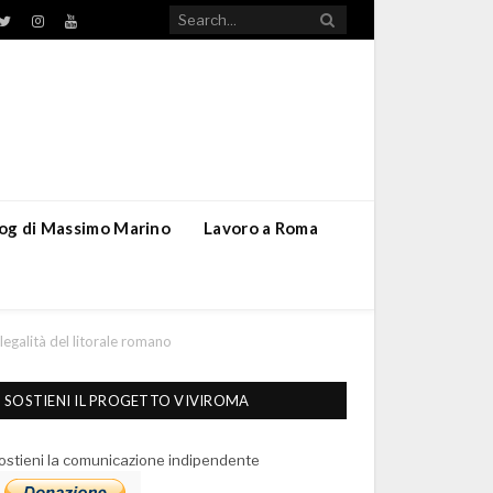
TikTok
ebook
Twitter
Instagram
YouTube
blog di Massimo Marino
Lavoro a Roma
 legalità del litorale romano
SOSTIENI IL PROGETTO VIVIROMA
ostieni la comunicazione indipendente