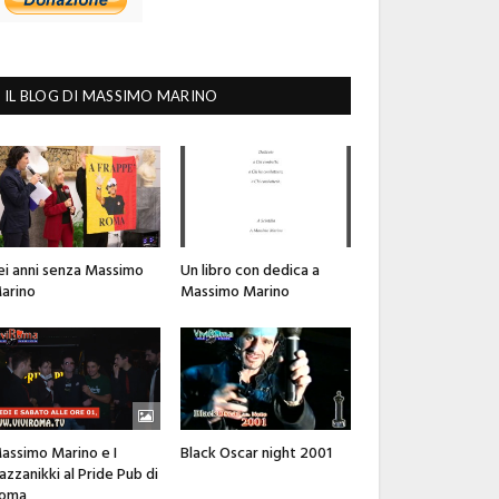
IL BLOG DI MASSIMO MARINO
ei anni senza Massimo
Un libro con dedica a
arino
Massimo Marino
assimo Marino e I
Black Oscar night 2001
azzanikki al Pride Pub di
oma