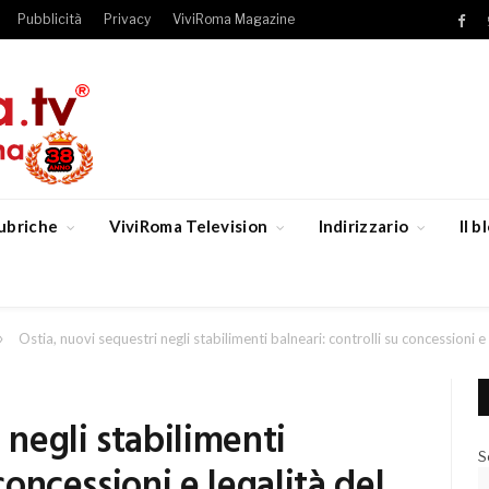
Pubblicità
Privacy
ViviRoma Magazine
Fac
ubriche
ViviRoma Television
Indirizzario
Il 
»
Ostia, nuovi sequestri negli stabilimenti balneari: controlli su concessioni e
 negli stabilimenti
S
concessioni e legalità del