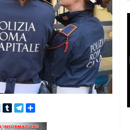
r
er
nterest
LinkedIn
Tumblr
Telegram
Condividi