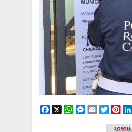
Facebook
X
WhatsApp
Messenge
Email
Twitt
Pi