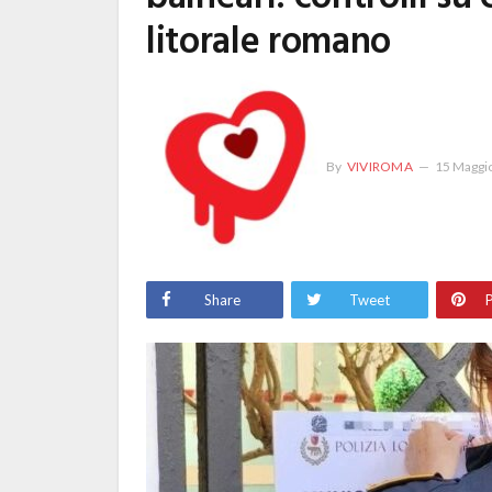
litorale romano
By
VIVIROMA
15 Maggi
Share
Tweet
P