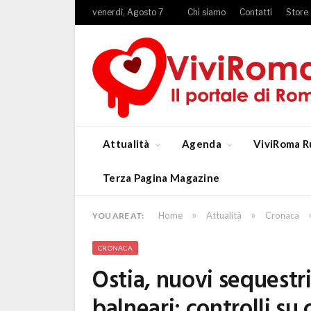
venerdì, Agosto 7
Chi siamo
Contatti
Store
Attualità
Agenda
ViviRoma R
Terza Pagina Magazine
»
»
Home
Attualità
Cronaca
YOU ARE AT:
CRONACA
Ostia, nuovi sequestri
balneari: controlli su 