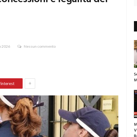
o 2026
Nessun commento
S
M
+
interest
M
V
R