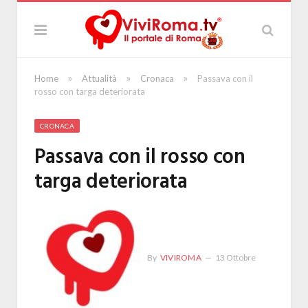
»
»
»
Home
Attualità
Cronaca
Passava con il
rosso con targa deteriorata
CRONACA
Passava con il rosso con
targa deteriorata
By
VIVIROMA
13 Ottobre