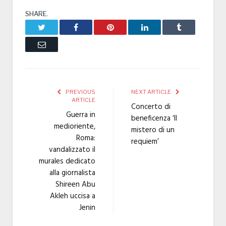
SHARE.
Twitter
Facebook
Pinterest
LinkedIn
Tumblr
Email
PREVIOUS
NEXT ARTICLE
ARTICLE
Concerto di
Guerra in
beneficenza ‘Il
medioriente,
mistero di un
Roma:
requiem’
vandalizzato il
murales dedicato
alla giornalista
Shireen Abu
Akleh uccisa a
Jenin