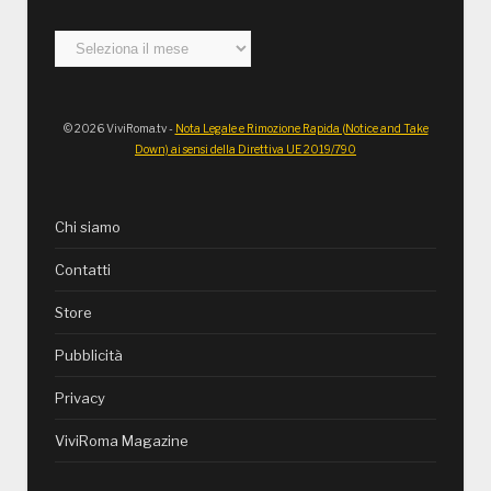
Archivi
© 2026 ViviRoma.tv -
Nota Legale e Rimozione Rapida (Notice and Take
Down) ai sensi della Direttiva UE 2019/790
Chi siamo
Contatti
Store
Pubblicità
Privacy
ViviRoma Magazine