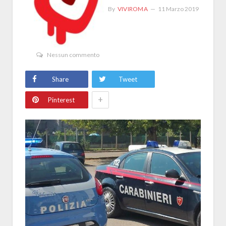
By
VIVIROMA
11 Marzo 2019
Nessun commento
Share
Tweet
+
Pinterest