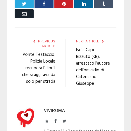
Twitter
Facebook
Pinterest
LinkedIn
Tumblr
Email
PREVIOUS
NEXT ARTICLE
ARTICLE
Isola Capo
Ponte Testaccio:
Rizzuto (KR),
Polizia Locale
arrestato l’autore
recupera Pitbull
dell’omicidio di
che si aggirava da
Caterisano
solo per strada
Giuseppe
VIVIROMA
Website
Facebook
Twitter