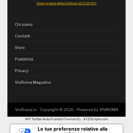
Down) ai sensi della Direttiva UE 2019/790
Chi siamo
Contatti
Store
Pubblicità
Privacy
ViviRoma Magazine
ViviRoma.tv - Copyright ©
2026
- Powered by
VIVIROMA
WP Twitter Auto Publish
Powered By :
XYZScripts.com
Le tue preferenze relative alla