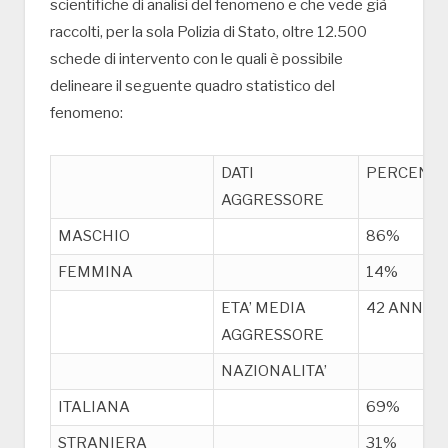
scientifiche di analisi del fenomeno e che vede già
raccolti, per la sola Polizia di Stato, oltre 12.500
schede di intervento con le quali è possibile
delineare il seguente quadro statistico del
fenomeno:
DATI
PERCENT
AGGRESSORE
MASCHIO
86%
FEMMINA
14%
ETA’ MEDIA
42 ANNI
AGGRESSORE
NAZIONALITA’
ITALIANA
69%
STRANIERA
31%